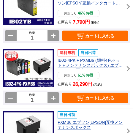
ソン[EPSON]互換インクカートリ
ッジ
46%お得
純正より
7,790円
在庫あり
(税込)
数量
カートに入れる
送料無料
当日出荷
IB02-4PK + PXMB6 (顔料4色セッ
ト＋メンテナンスボックス) エプソ
ン[Epson]互換インクカートリッジ
61%お得
純正より
26,290円
在庫あり
(税込)
数量
カートに入れる
当日出荷
PXMB6 エプソン[EPSON]互換メン
テナンスボックス