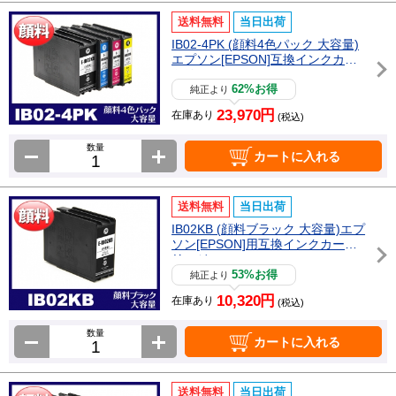
送料無料
当日出荷
IB02-4PK (顔料4色パック 大容量)
エプソン[EPSON]互換インクカー
トリッジ
62%お得
純正より
23,970円
在庫あり
(税込)
数量
カートに入れる
送料無料
当日出荷
IB02KB (顔料ブラック 大容量)エプ
ソン[EPSON]用互換インクカート
リッジ
53%お得
純正より
10,320円
在庫あり
(税込)
数量
カートに入れる
送料無料
当日出荷