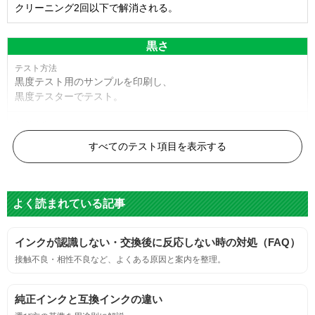
クリーニング2回以下で解消される。
黒さ
黒度テスト用のサンプルを印刷し、
黒度テスターでテスト。
黒度の技術基準に適合する。
すべてのテスト項目を表示する
色
よく読まれている記事
標準カラーサンプルを印刷する。
インクが認識しない・交換後に反応しない時の対処（FAQ）
鮮やか、リアル、彩度、シャープなど、
接触不良・相性不良など、よくある原因と案内を整理。
標準カラ―サンプルと比べて大きな違いがないこと。
純正インクと互換インクの違い
におい