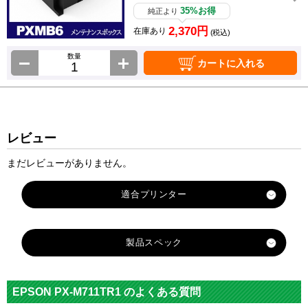
35%お得
純正より
2,370円
在庫あり
(税込)
数量
カートに入れる
レビュー
まだレビューがありません。
製品スペック
対応
メーカ
エプソン
EPSON PX-M711TR1 のよくある質問
ー