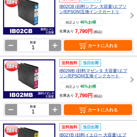
IB02CB (顔料シアン 大容量)エプソ
ン[EPSON]互換インクカートリッ
ジ
46%お得
純正より
7,790円
在庫あり
(税込)
数量
カートに入れる
送料無料
当日出荷
IB02MB (顔料マゼンタ 大容量)エプ
ソン[EPSON]互換インクカートリ
ッジ
46%お得
純正より
7,790円
在庫あり
(税込)
数量
カートに入れる
送料無料
当日出荷
IB02YB (顔料イエロー 大容量)エプ