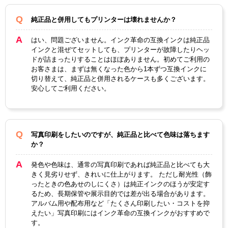
対応
純正品と併用してもプリンターは壊れませんか？
純正型
IB02KB
IB02CB
IB02MB
IB02YB
番
はい、問題ございません。インク革命の互換インクは純正品
インクと混ぜてセットしても、プリンターが故障したりヘッ
ブラッ
マゼン
イエロ
ドが詰まったりすることはほぼありません。初めてご利用の
カラー
シアン
ク
タ
ー
お客さまは、まずは無くなった色から1本ずつ互換インクに
切り替えて、純正品と併用されるケースも多くございます。
顔料・
安心してご利用ください。
顔料
染料
ICチッ
あり
プ
写真印刷をしたいのですが、純正品と比べて色味は落ちます
か？
製品タ
互換インク
イプ
発色や色味は、通常の写真印刷であれば純正品と比べても大
きく見劣りせず、きれいに仕上がります。 ただし耐光性（飾
ったときの色あせのしにくさ）は純正インクのほうが安定す
るため、長期保管や展示目的では差が出る場合があります。
アルバム用や配布用など「たくさん印刷したい・コストを抑
えたい」写真印刷にはインク革命の互換インクがおすすめで
す。