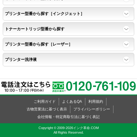
任意の色を背景として使用し、
背景と違う色で8号サイズのArialフォントで
プリンター型番から探す［インクジェット］
鮮明に印刷できること。
トナーカートリッジ型番から探す
速乾性
プリンター型番から探す［レーザー］
互換性テストサンプルを5ページ連続印刷する。
プリンター洗浄液
前のページのインクが
次のページの裏面に染み込まない。
飛び散り
ご利用ガイド
よくあるQA
利用規約
標準カラーサンプル /
互換性テストサンプルを印刷する。
古物営業法に基づく表示
プライバシーポリシー
会社情報・特定商取引法に基づく表記
印刷の仕上がりが精細で均一であり、
Copyright © 2009-2026インク革命.COM
All Rights Reserved.
インクの飛び散りもない。