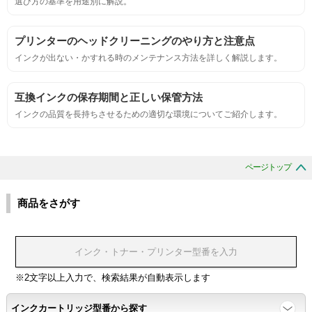
選び方の基準を用途別に解説。
サンプルシートを印刷し、直接においを嗅ぐ。
プリンターのヘッドクリーニングのやり方と注意点
インクが出ない・かすれる時のメンテナンス方法を詳しく解説します。
刺激的なにおいがしないこと。
互換インクの保存期間と正しい保管方法
互換性
インクの品質を長持ちさせるための適切な環境についてご紹介します。
互換性テスト用のサンプルを印刷する。
ページトップ
色の重なりの境界が明確で、
色同士のにじみがないこと。
商品をさがす
浸透性
浸透性テスト用のサンプルを印刷する。
※2文字以上入力で、検索結果が自動表示します
インクカートリッジ型番から探す