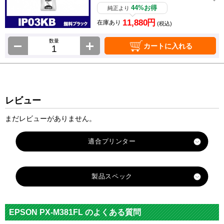
44%お得
純正より
11,880円
在庫あり
(税込)
数量
カートに入れる
レビュー
まだレビューがありません。
製品スペック
対応
エプソン
メーカー
EPSON PX-M381FL のよくある質問