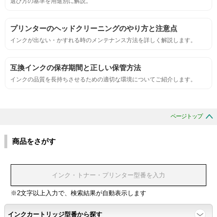
選び方の基準を用途別に解説。
サンプルシートを印刷し、直接においを嗅ぐ。
プリンターのヘッドクリーニングのやり方と注意点
インクが出ない・かすれる時のメンテナンス方法を詳しく解説します。
刺激的なにおいがしないこと。
互換インクの保存期間と正しい保管方法
互換性
インクの品質を長持ちさせるための適切な環境についてご紹介します。
互換性テスト用のサンプルを印刷する。
ページトップ
色の重なりの境界が明確で、
色同士のにじみがないこと。
商品をさがす
浸透性
浸透性テスト用のサンプルを印刷する。
※2文字以上入力で、検索結果が自動表示します
インクカートリッジ型番から探す