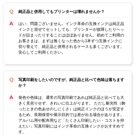
対応
IP04KA
IP03KB
純正型番
純正品と併用してもプリンターは壊れませんか？
カラー
ブラック
ブラック
はい、問題ございません。インク革命の互換インクは純正品
インクと混ぜてセットしても、プリンターが故障したりヘッ
顔料・染料
顔料
ドが詰まったりすることはほぼありません。初めてご利用の
お客さまは、まずは無くなった色から1本ずつ互換インクに
ICチップ
あり
切り替えて、純正品と併用されるケースも多くございます。
安心してご利用ください。
製品タイプ
互換インク
写真印刷をしたいのですが、純正品と比べて色味は落ちます
か？
発色や色味は、通常の写真印刷であれば純正品と比べても大
きく見劣りせず、きれいに仕上がります。 ただし耐光性（飾
ったときの色あせのしにくさ）は純正インクのほうが安定す
るため、長期保管や展示目的では差が出る場合があります。
アルバム用や配布用など「たくさん印刷したい・コストを抑
えたい」写真印刷にはインク革命の互換インクがおすすめで
す。