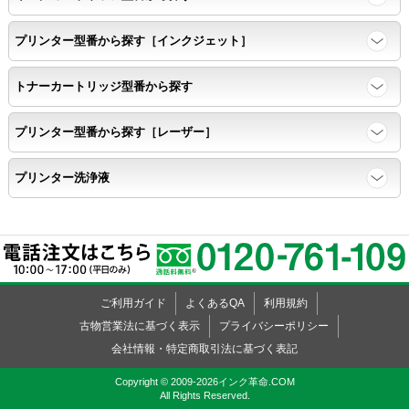
任意の色を背景として使用し、
背景と違う色で8号サイズのArialフォントで
プリンター型番から探す［インクジェット］
鮮明に印刷できること。
トナーカートリッジ型番から探す
速乾性
プリンター型番から探す［レーザー］
互換性テストサンプルを5ページ連続印刷する。
プリンター洗浄液
前のページのインクが
次のページの裏面に染み込まない。
飛び散り
ご利用ガイド
よくあるQA
利用規約
標準カラーサンプル /
互換性テストサンプルを印刷する。
古物営業法に基づく表示
プライバシーポリシー
会社情報・特定商取引法に基づく表記
印刷の仕上がりが精細で均一であり、
Copyright © 2009-2026インク革命.COM
All Rights Reserved.
インクの飛び散りもない。