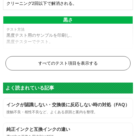
クリーニング2回以下で解消される。
黒さ
黒度テスト用のサンプルを印刷し、
黒度テスターでテスト。
黒度の技術基準に適合する。
すべてのテスト項目を表示する
色
よく読まれている記事
標準カラーサンプルを印刷する。
インクが認識しない・交換後に反応しない時の対処（FAQ）
鮮やか、リアル、彩度、シャープなど、
接触不良・相性不良など、よくある原因と案内を整理。
標準カラ―サンプルと比べて大きな違いがないこと。
純正インクと互換インクの違い
におい