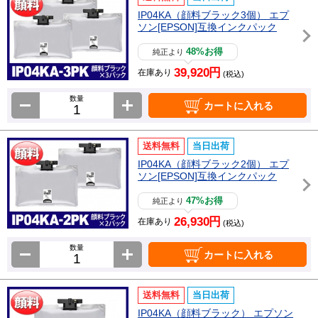
IP04KA（顔料ブラック3個） エプ
ソン[EPSON]互換インクパック
48%お得
純正より
39,920円
在庫あり
(税込)
数量
カートに入れる
送料無料
当日出荷
IP04KA（顔料ブラック2個） エプ
ソン[EPSON]互換インクパック
47%お得
純正より
26,930円
在庫あり
(税込)
数量
カートに入れる
送料無料
当日出荷
IP04KA（顔料ブラック） エプソン