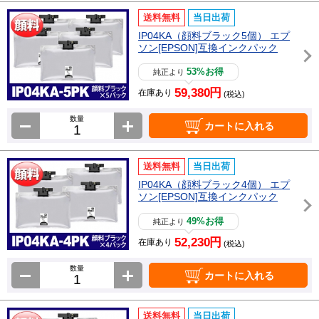
送料無料
当日出荷
IP04KA（顔料ブラック5個） エプ
ソン[EPSON]互換インクパック
53%お得
純正より
59,380円
在庫あり
(税込)
数量
カートに入れる
送料無料
当日出荷
IP04KA（顔料ブラック4個） エプ
ソン[EPSON]互換インクパック
49%お得
純正より
52,230円
在庫あり
(税込)
数量
カートに入れる
送料無料
当日出荷