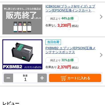
ICBK91M(ブラックMサイズ) エプ
ソン[EPSON]互換インクカートリ
ッジ
44%お得
純正より
3,230円
在庫なし
(税込)
当日出荷
PXBMB2 エプソン[EPSON]互換メ
ンテナンスボックス
31%お得
純正より
2,370円
在庫あり
(税込)
数量
カートに入れる
レビュー