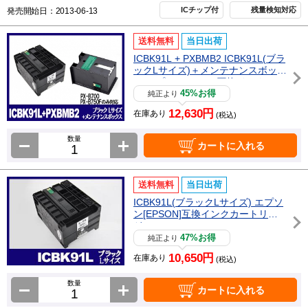
ICチップ付
残量検知対応
発売開始日：2013-06-13
送料無料
当日出荷
ICBK91L + PXBMB2 ICBK91L(ブラ
ックLサイズ)＋メンテナンスボック
ス エプソン[Epson]互換インクカー
トリッジ
45%お得
純正より
12,630円
在庫あり
(税込)
数量
カートに入れる
送料無料
当日出荷
ICBK91L(ブラックLサイズ) エプソ
ン[EPSON]互換インクカートリッ
ジ
47%お得
純正より
10,650円
在庫あり
(税込)
数量
カートに入れる