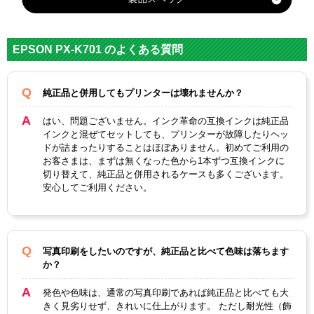
対応
エプソン
メーカー
EPSON PX-K701 のよくある質問
対応
ICBK91L
ICBK91M
純正型番
純正品と併用してもプリンターは壊れませんか？
カラー
ブラック
ブラック
はい、問題ございません。インク革命の互換インクは純正品
インクと混ぜてセットしても、プリンターが故障したりヘッ
顔料・染料
顔料
ドが詰まったりすることはほぼありません。初めてご利用の
お客さまは、まずは無くなった色から1本ずつ互換インクに
ICチップ
あり
切り替えて、純正品と併用されるケースも多くございます。
安心してご利用ください。
製品タイプ
互換インク
写真印刷をしたいのですが、純正品と比べて色味は落ちます
か？
発色や色味は、通常の写真印刷であれば純正品と比べても大
きく見劣りせず、きれいに仕上がります。 ただし耐光性（飾