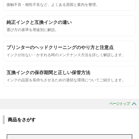
鮮やか、リアル、彩度、シャープなど、
接触不良・相性不良など、よくある原因と案内を整理。
標準カラ―サンプルと比べて大きな違いがないこと。
純正インクと互換インクの違い
におい
選び方の基準を用途別に解説。
サンプルシートを印刷し、直接においを嗅ぐ。
プリンターのヘッドクリーニングのやり方と注意点
インクが出ない・かすれる時のメンテナンス方法を詳しく解説します。
刺激的なにおいがしないこと。
互換インクの保存期間と正しい保管方法
互換性
インクの品質を長持ちさせるための適切な環境についてご紹介します。
互換性テスト用のサンプルを印刷する。
ページトップ
色の重なりの境界が明確で、
色同士のにじみがないこと。
商品をさがす
浸透性