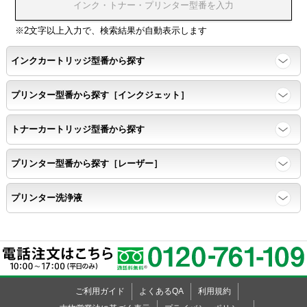
浸透性テスト用のサンプルを印刷する。
※2文字以上入力で、検索結果が自動表示します
インクカートリッジ型番から探す
任意の色を背景として使用し、
背景と違う色で8号サイズのArialフォントで
プリンター型番から探す［インクジェット］
鮮明に印刷できること。
トナーカートリッジ型番から探す
速乾性
プリンター型番から探す［レーザー］
互換性テストサンプルを5ページ連続印刷する。
プリンター洗浄液
前のページのインクが
次のページの裏面に染み込まない。
飛び散り
ご利用ガイド
よくあるQA
利用規約
標準カラーサンプル /