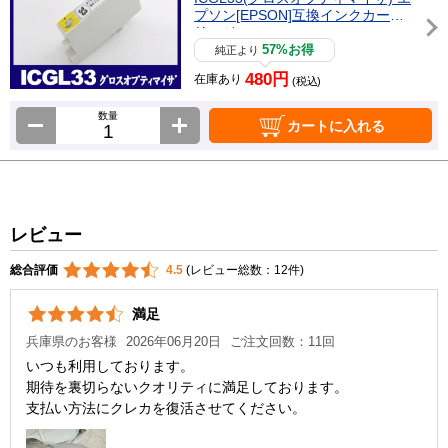
プソン[EPSON]互換インクカート
リッジ
57%お得
純正より
480円
在庫あり
(税込)
数量
カートに入れる
レビュー
総合評価
4.5
(レビュー総数：12件)
満足
兵庫県のお客様
2026年06月20日
ご注文回数：11回
いつも利用しております。
期待を裏切らないクオリティに満足しております。
支払い方法にクレカを復活させてください。