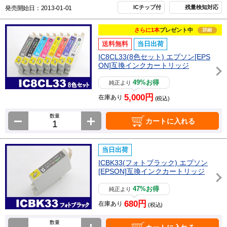
ICチップ付
残量検知対応
発売開始日：2013-01-01
さらに1本
プレゼント中
詳細
送料無料
当日出荷
IC8CL33(8色セット) エプソン[EPS
ON]互換インクカートリッジ
49%お得
純正より
5,000円
在庫あり
(税込)
数量
カートに入れる
当日出荷
ICBK33(フォトブラック) エプソン
[EPSON]互換インクカートリッジ
47%お得
純正より
680円
在庫あり
(税込)
数量