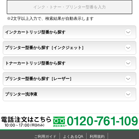
浸透性
浸透性テスト用のサンプルを印刷する。
※2文字以上入力で、検索結果が自動表示します
インクカートリッジ型番から探す
任意の色を背景として使用し、
背景と違う色で8号サイズのArialフォントで
プリンター型番から探す［インクジェット］
鮮明に印刷できること。
トナーカートリッジ型番から探す
速乾性
プリンター型番から探す［レーザー］
互換性テストサンプルを5ページ連続印刷する。
プリンター洗浄液
前のページのインクが
次のページの裏面に染み込まない。
飛び散り
ご利用ガイド
よくあるQA
利用規約
標準カラーサンプル /