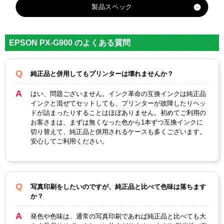
製品スペック
対
応
EPSON PX-G900 のよくある質問
メ
エプソン
ー
カ
純正品と併用してもプリンターは壊れませんか？
ー
はい、問題ございません。インク革命の互換インクは純正品
対
インクと混ぜてセットしても、プリンターが故障したりヘッ
応
ドが詰まったりすることはほぼありません。初めてご利用の
IC
IC
IC
IC
IC
IC
IC
IC
お客さまは、まずは無くなった色から1本ずつ互換インクに
純
M
BK
BL
C3
GL
M3
R3
Y3
切り替えて、純正品と併用されるケースも多くございます。
正
B3
33
33
3
33
3
3
3
安心してご利用ください。
型
3
番
グ
ロ
写真印刷をしたいのですが、純正品と比べて色味は落ちます
フ
マ
か？
ス
ォ
ッ
オ
マ
イ
カ
ト
ブ
シ
ト
レ
発色や色味は、通常の写真印刷であれば純正品と比べても大
プ
ゼ
エ