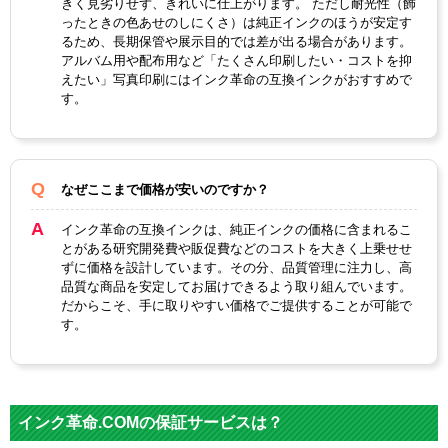
ラ
ブ
ル
ア
ブ
ッ
きく見劣りせず、きれいに仕上がります。 ただし耐光性（飾
テ
ン
ロ
ったときの色あせのしにくさ）は純正インクのほうが安定す
ー
ラ
ー
ン
ラ
ド
ィ
タ
ー
るため、長期保管や展示目的では差が出る場合があります。
ッ
ッ
マ
アルバム用や配布用など「たくさん印刷したい・コストを抑
ク
ク
イ
えたい」写真印刷にはインク革命の互換インクがおすすめで
す。
ザ
顔
料
・
染料
なぜここまで価格が安いのですか？
染
料
インク革命の互換インクは、純正インクの価格に含まれるこ
とがある研究開発費や販促費などのコストを大きく上乗せせ
IC
ずに価格を設計しています。その分、品質管理に注力し、高
チ
品質な商品を安定してお届けできるよう取り組んでいます。
あり
だからこそ、手に取りやすい価格でご提供することが可能で
ッ
す。
プ
製
品
タ
互換インク
インク革命.COMの保証サービスは？
イ