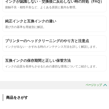
インクが認識しない・交換後に反応しない時の対処（FAQ）
鮮やか、リアル、彩度、シャープなど、
接触不良・相性不良など、よくある原因と案内を整理。
標準カラ―サンプルと比べて大きな違いがないこと。
純正インクと互換インクの違い
におい
選び方の基準を用途別に解説。
サンプルシートを印刷し、直接においを嗅ぐ。
プリンターのヘッドクリーニングのやり方と注意点
インクが出ない・かすれる時のメンテナンス方法を詳しく解説します。
刺激的なにおいがしないこと。
互換インクの保存期間と正しい保管方法
互換性
インクの品質を長持ちさせるための適切な環境についてご紹介します。
互換性テスト用のサンプルを印刷する。
ページトップ
色の重なりの境界が明確で、
色同士のにじみがないこと。
商品をさがす