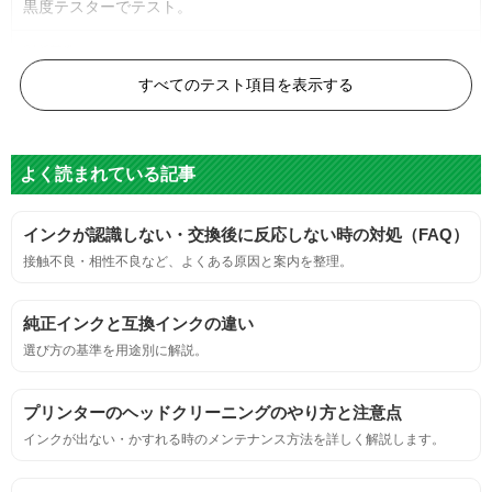
黒度テスターでテスト。
黒度の技術基準に適合する。
すべてのテスト項目を表示する
色
よく読まれている記事
標準カラーサンプルを印刷する。
インクが認識しない・交換後に反応しない時の対処（FAQ）
鮮やか、リアル、彩度、シャープなど、
接触不良・相性不良など、よくある原因と案内を整理。
標準カラ―サンプルと比べて大きな違いがないこと。
純正インクと互換インクの違い
におい
選び方の基準を用途別に解説。
サンプルシートを印刷し、直接においを嗅ぐ。
プリンターのヘッドクリーニングのやり方と注意点
インクが出ない・かすれる時のメンテナンス方法を詳しく解説します。
刺激的なにおいがしないこと。