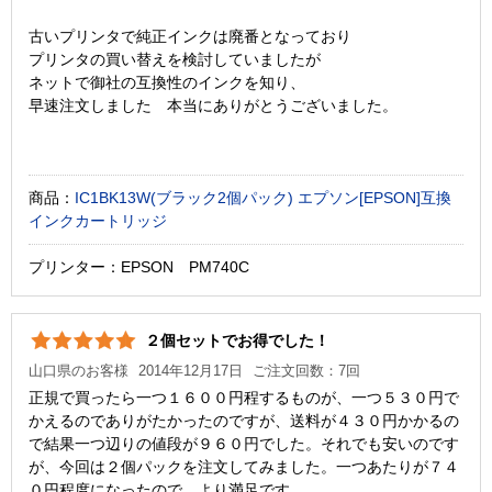
古いプリンタで純正インクは廃番となっており
プリンタの買い替えを検討していましたが
ネットで御社の互換性のインクを知り、
早速注文しました 本当にありがとうございました。
商品：
IC1BK13W(ブラック2個パック) エプソン[EPSON]互換
インクカートリッジ
プリンター：EPSON PM740C
２個セットでお得でした！
山口県のお客様
2014年12月17日
ご注文回数：7回
正規で買ったら一つ１６００円程するものが、一つ５３０円で
かえるのでありがたかったのですが、送料が４３０円かかるの
で結果一つ辺りの値段が９６０円でした。それでも安いのです
が、今回は２個パックを注文してみました。一つあたりが７４
０円程度になったので、より満足です。