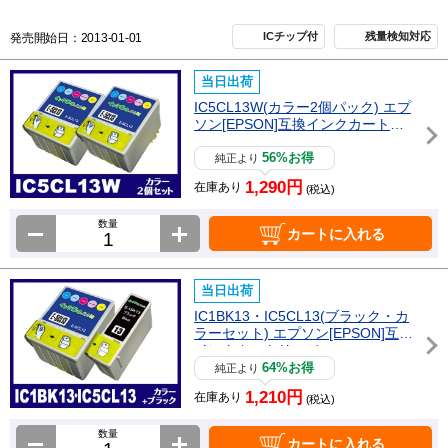
ICチップ付
残量検知対応
発売開始日：2013-01-01
当日出荷
IC5CL13W(カラー2個パック) エプ
ソン[EPSON]互換インクカートリ
ッジ
56%お得
純正より
1,290円
在庫あり
(税込)
数量
カートに入れる
当日出荷
IC1BK13・IC5CL13(ブラック・カ
ラーセット) エプソン[EPSON]互換
インクカートリッジ
64%お得
純正より
1,210円
在庫あり
(税込)
数量
カートに入れる