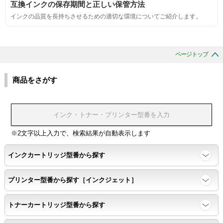
互換インクの保存期間と正しい保管方法
互換性
インクの品質を長持ちさせるための適切な環境についてご紹介します。
互換性テスト用のサンプルを印刷する。
ページトップ
色の重なりの境界が明確で、
色同士のにじみがないこと。
商品をさがす
浸透性
浸透性テスト用のサンプルを印刷する。
※2文字以上入力で、検索結果が自動表示します
インクカートリッジ型番から探す
任意の色を背景として使用し、
背景と違う色で8号サイズのArialフォントで
プリンター型番から探す［インクジェット］
鮮明に印刷できること。
トナーカートリッジ型番から探す
速乾性