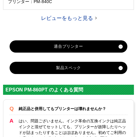
プリンター：PM-840C
レビューをもっと見る
製品スペック
対応
エプソン
メーカー
EPSON PM-860PT のよくある質問
対応
IC5CL13
IC1BK13
純正型番
純正品と併用してもプリンターは壊れませんか？
カラー
5色カラー
ブラック
はい、問題ございません。インク革命の互換インクは純正品
インクと混ぜてセットしても、プリンターが故障したりヘッ
顔料・染料
染料
ドが詰まったりすることはほぼありません。初めてご利用の