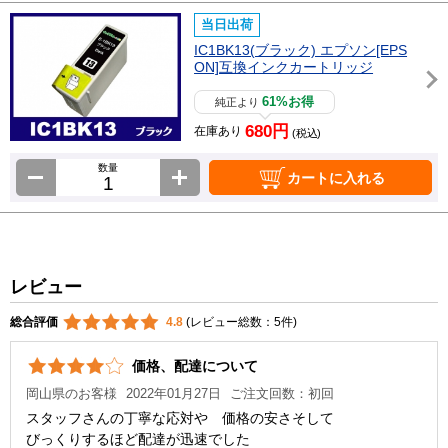
当日出荷
IC1BK13(ブラック) エプソン[EPS
ON]互換インクカートリッジ
61%お得
純正より
680円
在庫あり
(税込)
数量
カートに入れる
レビュー
総合評価
4.8
(レビュー総数：5件)
価格、配達について
岡山県のお客様
2022年01月27日
ご注文回数：初回
スタッフさんの丁寧な応対や 価格の安さそして
びっくりするほど配達が迅速でした