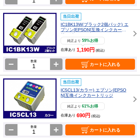
当日出荷
IC1BK13W(ブラック2個パック) エ
プソン[EPSON]互換インクカート
リッジ
59%お得
純正より
1,190円
在庫あり
(税込)
数量
カートに入れる
当日出荷
IC5CL13(カラー) エプソン[EPSO
N]互換インクカートリッジ
61%お得
純正より
690円
在庫あり
(税込)
数量
カートに入れる