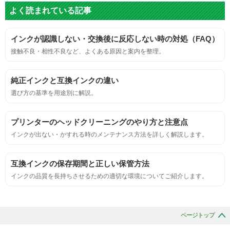
よく読まれている記事
標準カラーサンプルを印刷する。
インクが認識しない・交換後に反応しない時の対処（FAQ）
鮮やか、リアル、彩度、シャープなど、
接触不良・相性不良など、よくある原因と案内を整理。
標準カラ―サンプルと比べて大きな違いがないこと。
純正インクと互換インクの違い
におい
選び方の基準を用途別に解説。
サンプルシートを印刷し、直接においを嗅ぐ。
プリンターのヘッドクリーニングのやり方と注意点
インクが出ない・かすれる時のメンテナンス方法を詳しく解説します。
刺激的なにおいがしないこと。
互換インクの保存期間と正しい保管方法
互換性
インクの品質を長持ちさせるための適切な環境についてご紹介します。
互換性テスト用のサンプルを印刷する。
ページトップ
色の重なりの境界が明確で、