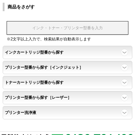
色同士のにじみがないこと。
商品をさがす
浸透性
浸透性テスト用のサンプルを印刷する。
※2文字以上入力で、検索結果が自動表示します
インクカートリッジ型番から探す
任意の色を背景として使用し、
背景と違う色で8号サイズのArialフォントで
プリンター型番から探す［インクジェット］
鮮明に印刷できること。
トナーカートリッジ型番から探す
速乾性
プリンター型番から探す［レーザー］
互換性テストサンプルを5ページ連続印刷する。
プリンター洗浄液
前のページのインクが
次のページの裏面に染み込まない。