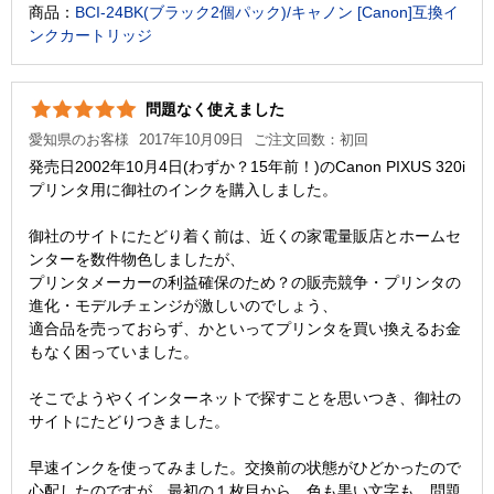
商品：
BCI-24BK(ブラック2個パック)/キャノン [Canon]互換イ
ンクカートリッジ
問題なく使えました
愛知県のお客様
2017年10月09日
ご注文回数：初回
発売日2002年10月4日(わずか？15年前！)のCanon PIXUS 320i
プリンタ用に御社のインクを購入しました。
御社のサイトにたどり着く前は、近くの家電量販店とホームセ
ンターを数件物色しましたが、
プリンタメーカーの利益確保のため？の販売競争・プリンタの
進化・モデルチェンジが激しいのでしょう、
適合品を売っておらず、かといってプリンタを買い換えるお金
もなく困っていました。
そこでようやくインターネットで探すことを思いつき、御社の
サイトにたどりつきました。
早速インクを使ってみました。交換前の状態がひどかったので
心配したのですが、最初の１枚目から、色も黒い文字も、問題