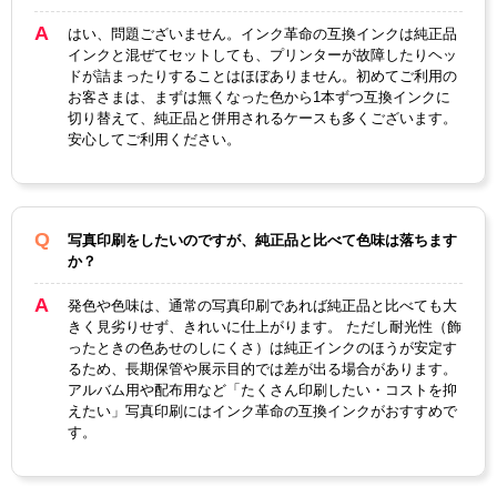
カラー
3色カラー
ブラック
はい、問題ございません。インク革命の互換インクは純正品
インクと混ぜてセットしても、プリンターが故障したりヘッ
顔料・染料
染料
ドが詰まったりすることはほぼありません。初めてご利用の
お客さまは、まずは無くなった色から1本ずつ互換インクに
ICチップ
なし
切り替えて、純正品と併用されるケースも多くございます。
安心してご利用ください。
製品タイプ
互換インク
写真印刷をしたいのですが、純正品と比べて色味は落ちます
か？
発色や色味は、通常の写真印刷であれば純正品と比べても大
きく見劣りせず、きれいに仕上がります。 ただし耐光性（飾
ったときの色あせのしにくさ）は純正インクのほうが安定す
るため、長期保管や展示目的では差が出る場合があります。
アルバム用や配布用など「たくさん印刷したい・コストを抑
えたい」写真印刷にはインク革命の互換インクがおすすめで
す。