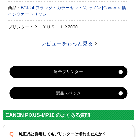
商品：
BCI-24 ブラック・カラーセット/キャノン [Canon]互換
インクカートリッジ
プリンター：ＰＩＸＵＳ ｉＰ2000
レビューをもっと見る
製品スペック
対応
キヤノン
メーカー
CANON PIXUS-MP10 のよくある質問
対応
BCI-21C
BCI-21BK
純正型番
純正品と併用してもプリンターは壊れませんか？