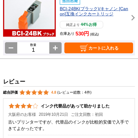
当日出荷
BCI-24BK(ブラック)/キャノン [Can
on]互換インクカートリッジ
44%お得
純正より
530円
在庫あり
(税込)
数量
カートに入れる
レビュー
総合評価
4.8
(レビュー総数：4件)
インク代替品があって助かりました
大阪府のお客様
2019年10月21日
ご注文回数：初回
古いプリンターですが、代替品のインクが比較的安価で入手で
きてよかったです。