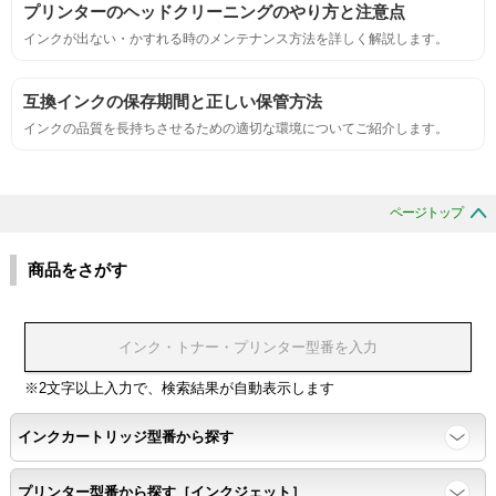
プリンターのヘッドクリーニングのやり方と注意点
インクが出ない・かすれる時のメンテナンス方法を詳しく解説します。
刺激的なにおいがしないこと。
互換インクの保存期間と正しい保管方法
互換性
インクの品質を長持ちさせるための適切な環境についてご紹介します。
互換性テスト用のサンプルを印刷する。
ページトップ
色の重なりの境界が明確で、
色同士のにじみがないこと。
商品をさがす
浸透性
浸透性テスト用のサンプルを印刷する。
※2文字以上入力で、検索結果が自動表示します
インクカートリッジ型番から探す
任意の色を背景として使用し、
背景と違う色で8号サイズのArialフォントで
プリンター型番から探す［インクジェット］
鮮明に印刷できること。