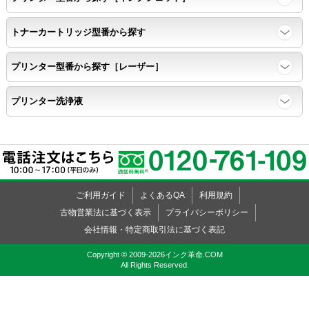
トナーカートリッジ型番から探す
速乾性
プリンター型番から探す［レーザー］
互換性テストサンプルを5ページ連続印刷する。
プリンター洗浄液
前のページのインクが
次のページの裏面に染み込まない。
飛び散り
ご利用ガイド
よくあるQA
利用規約
標準カラーサンプル /
互換性テストサンプルを印刷する。
古物営業法に基づく表示
プライバシーポリシー
会社情報・特定商取引法に基づく表記
印刷の仕上がりが精細で均一であり、
Copyright © 2009-2026インク革命.COM
All Rights Reserved.
インクの飛び散りもない。
精度