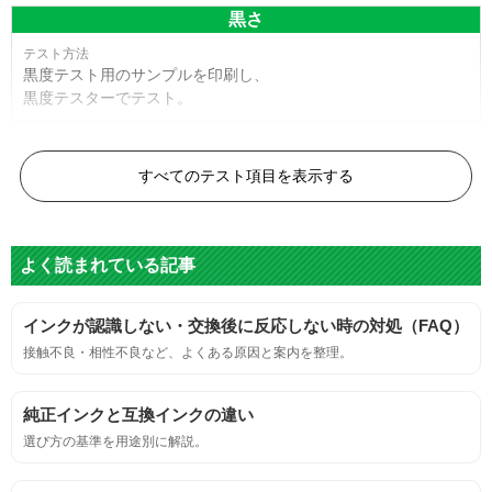
黒さ
黒度テスト用のサンプルを印刷し、
黒度テスターでテスト。
黒度の技術基準に適合する。
すべてのテスト項目を表示する
色
よく読まれている記事
標準カラーサンプルを印刷する。
インクが認識しない・交換後に反応しない時の対処（FAQ）
鮮やか、リアル、彩度、シャープなど、
接触不良・相性不良など、よくある原因と案内を整理。
標準カラ―サンプルと比べて大きな違いがないこと。
純正インクと互換インクの違い
におい
選び方の基準を用途別に解説。
サンプルシートを印刷し、直接においを嗅ぐ。