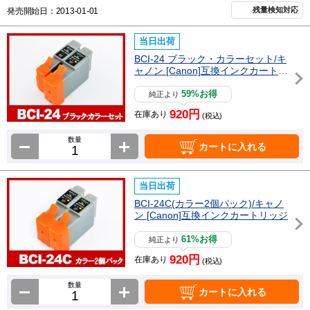
残量検知対応
発売開始日：2013-01-01
当日出荷
BCI-24 ブラック・カラーセット/キ
ャノン [Canon]互換インクカートリ
ッジ
59%お得
純正より
920円
在庫あり
(税込)
数量
カートに入れる
当日出荷
BCI-24C(カラー2個パック)/キャノ
ン [Canon]互換インクカートリッジ
61%お得
純正より
920円
在庫あり
(税込)
数量
カートに入れる