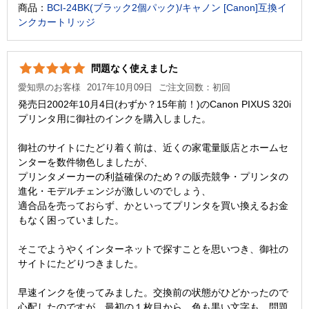
商品：
BCI-24BK(ブラック2個パック)/キャノン [Canon]互換イ
ンクカートリッジ
問題なく使えました
愛知県のお客様
2017年10月09日
ご注文回数：初回
発売日2002年10月4日(わずか？15年前！)のCanon PIXUS 320i
プリンタ用に御社のインクを購入しました。
御社のサイトにたどり着く前は、近くの家電量販店とホームセ
ンターを数件物色しましたが、
プリンタメーカーの利益確保のため？の販売競争・プリンタの
進化・モデルチェンジが激しいのでしょう、
適合品を売っておらず、かといってプリンタを買い換えるお金
もなく困っていました。
そこでようやくインターネットで探すことを思いつき、御社の
サイトにたどりつきました。
早速インクを使ってみました。交換前の状態がひどかったので
心配したのですが、最初の１枚目から、色も黒い文字も、問題