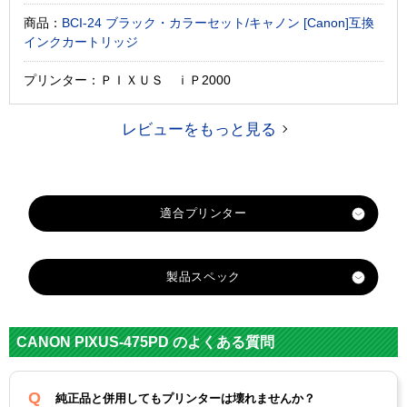
商品：
BCI-24 ブラック・カラーセット/キャノン [Canon]互換
インクカートリッジ
プリンター：ＰＩＸＵＳ ｉＰ2000
レビューをもっと見る
製品スペック
対応
キヤノン
メーカー
CANON PIXUS-475PD のよくある質問
対応
BCI-21C
BCI-21BK
純正型番
純正品と併用してもプリンターは壊れませんか？