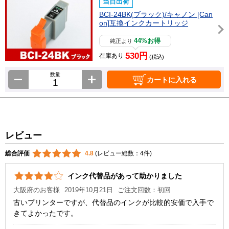
当日出荷
BCI-24BK(ブラック)/キャノン [Can
on]互換インクカートリッジ
44%お得
純正より
530円
在庫あり
(税込)
数量
カートに入れる
レビュー
総合評価
4.8
(レビュー総数：4件)
インク代替品があって助かりました
大阪府のお客様
2019年10月21日
ご注文回数：初回
古いプリンターですが、代替品のインクが比較的安価で入手で
きてよかったです。