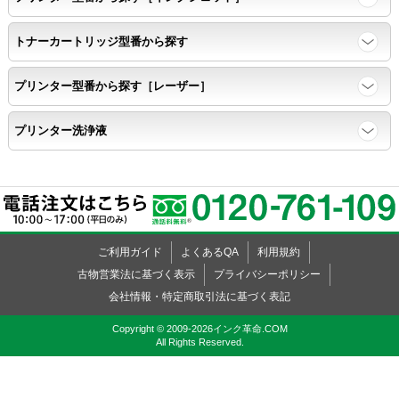
トナーカートリッジ型番から探す
速乾性
プリンター型番から探す［レーザー］
互換性テストサンプルを5ページ連続印刷する。
プリンター洗浄液
前のページのインクが
次のページの裏面に染み込まない。
飛び散り
ご利用ガイド
よくあるQA
利用規約
標準カラーサンプル /
互換性テストサンプルを印刷する。
古物営業法に基づく表示
プライバシーポリシー
会社情報・特定商取引法に基づく表記
印刷の仕上がりが精細で均一であり、
Copyright © 2009-2026インク革命.COM
All Rights Reserved.
インクの飛び散りもない。
精度