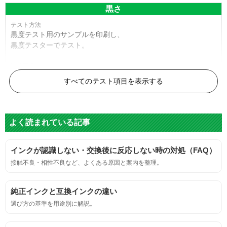
黒さ
黒度テスト用のサンプルを印刷し、
黒度テスターでテスト。
黒度の技術基準に適合する。
すべてのテスト項目を表示する
色
よく読まれている記事
標準カラーサンプルを印刷する。
インクが認識しない・交換後に反応しない時の対処（FAQ）
鮮やか、リアル、彩度、シャープなど、
接触不良・相性不良など、よくある原因と案内を整理。
標準カラ―サンプルと比べて大きな違いがないこと。
純正インクと互換インクの違い
におい
選び方の基準を用途別に解説。
サンプルシートを印刷し、直接においを嗅ぐ。