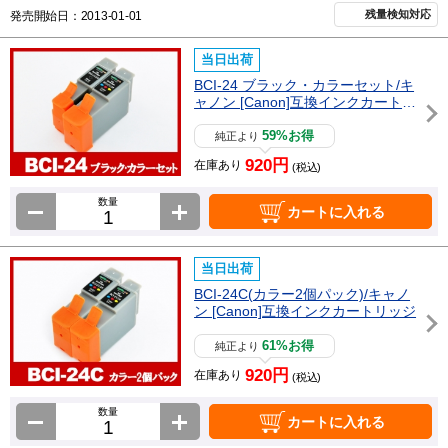
残量検知対応
発売開始日：2013-01-01
当日出荷
BCI-24 ブラック・カラーセット/キ
ャノン [Canon]互換インクカートリ
ッジ
59%お得
純正より
920円
在庫あり
(税込)
数量
カートに入れる
当日出荷
BCI-24C(カラー2個パック)/キャノ
ン [Canon]互換インクカートリッジ
61%お得
純正より
920円
在庫あり
(税込)
数量
カートに入れる