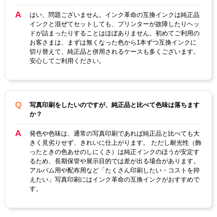
カラー
3色カラー
ブラック
はい、問題ございません。インク革命の互換インクは純正品
インクと混ぜてセットしても、プリンターが故障したりヘッ
顔料・染料
染料
ドが詰まったりすることはほぼありません。初めてご利用の
お客さまは、まずは無くなった色から1本ずつ互換インクに
ICチップ
なし
切り替えて、純正品と併用されるケースも多くございます。
安心してご利用ください。
製品タイプ
互換インク
写真印刷をしたいのですが、純正品と比べて色味は落ちます
か？
発色や色味は、通常の写真印刷であれば純正品と比べても大
きく見劣りせず、きれいに仕上がります。 ただし耐光性（飾
ったときの色あせのしにくさ）は純正インクのほうが安定す
るため、長期保管や展示目的では差が出る場合があります。
アルバム用や配布用など「たくさん印刷したい・コストを抑
えたい」写真印刷にはインク革命の互換インクがおすすめで
す。