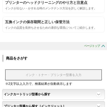
プリンターのヘッドクリーニングのやり方と注意点
インクが出ない・かすれる時のメンテナンス方法を詳しく解説します。
刺激的なにおいがしないこと。
互換インクの保存期間と正しい保管方法
互換性
インクの品質を長持ちさせるための適切な環境についてご紹介します。
互換性テスト用のサンプルを印刷する。
ページトップ
色の重なりの境界が明確で、
色同士のにじみがないこと。
商品をさがす
浸透性
浸透性テスト用のサンプルを印刷する。
※2文字以上入力で、検索結果が自動表示します
インクカートリッジ型番から探す
任意の色を背景として使用し、
背景と違う色で8号サイズのArialフォントで
プリンター型番から探す［インクジェット］
鮮明に印刷できること。