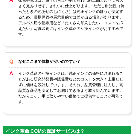
発色や色味は、通常の写真印刷であれば純正品と比べても大
きく見劣りせず、きれいに仕上がります。 ただし耐光性（飾
ったときの色あせのしにくさ）は純正インクのほうが安定す
るため、長期保管や展示目的では差が出る場合があります。
アルバム用や配布用など「たくさん印刷したい・コストを抑
えたい」写真印刷にはインク革命の互換インクがおすすめで
す。
なぜここまで価格が安いのですか？
インク革命の互換インクは、純正インクの価格に含まれるこ
とがある研究開発費や販促費などのコストを大きく上乗せせ
ずに価格を設計しています。その分、品質管理に注力し、高
品質な商品を安定してお届けできるよう取り組んでいます。
だからこそ、手に取りやすい価格でご提供することが可能で
す。
インク革命.COMの保証サービスは？