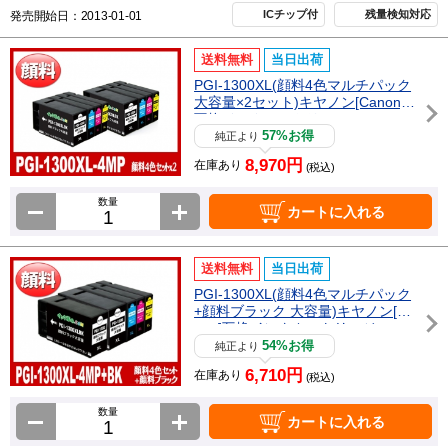
ICチップ付
残量検知対応
発売開始日：2013-01-01
送料無料
当日出荷
PGI-1300XL(顔料4色マルチパック
大容量×2セット)キヤノン[Canon]
互換インクカートリッジ
57%お得
純正より
8,970円
在庫あり
(税込)
数量
カートに入れる
送料無料
当日出荷
PGI-1300XL(顔料4色マルチパック
+顔料ブラック 大容量)キヤノン[Ca
non]互換インクカートリッジ
54%お得
純正より
6,710円
在庫あり
(税込)
数量
カートに入れる