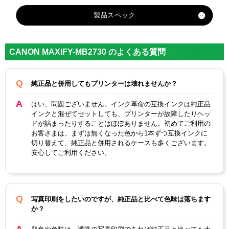
製品スペック
対応
メーカ
キヤノン
CANON MAXIFY-MB2730 のよくある質問
ー
対応
PGI-
PGI-
PGI-
PGI-
純正品と併用してもプリンターは壊れませんか？
純正型
1300XL
1300XL
1300XL
1300XL
番
BK
C
M
Y
はい、問題ございません。インク革命の互換インクは純正品
インクと混ぜてセットしても、プリンターが故障したりヘッ
ブラッ
マゼン
イエロ
ドが詰まったりすることはほぼありません。初めてご利用の
カラー
シアン
ク
タ
ー
お客さまは、まずは無くなった色から1本ずつ互換インクに
切り替えて、純正品と併用されるケースも多くございます。
顔料・
安心してご利用ください。
顔料
染料
ICチッ
あり
プ
写真印刷をしたいのですが、純正品と比べて色味は落ちます
か？
製品タ
互換インク
イプ