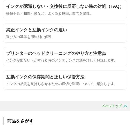
インクが認識しない・交換後に反応しない時の対処（FAQ）
鮮やか、リアル、彩度、シャープなど、
接触不良・相性不良など、よくある原因と案内を整理。
標準カラ―サンプルと比べて大きな違いがないこと。
純正インクと互換インクの違い
におい
選び方の基準を用途別に解説。
サンプルシートを印刷し、直接においを嗅ぐ。
プリンターのヘッドクリーニングのやり方と注意点
インクが出ない・かすれる時のメンテナンス方法を詳しく解説します。
刺激的なにおいがしないこと。
互換インクの保存期間と正しい保管方法
互換性
インクの品質を長持ちさせるための適切な環境についてご紹介します。
互換性テスト用のサンプルを印刷する。
ページトップ
色の重なりの境界が明確で、
色同士のにじみがないこと。
商品をさがす