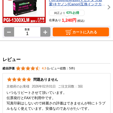
量)キヤノン[Canon]互換インクカー
トリッジ
43%お得
純正より
1,240円
在庫あり
(税込)
数量
カートに入れる
レビュー
総合評価
4.3
(レビュー総数：5件)
問題ありません
京都府のお客様
2026年02月01日
ご注文回数：3回
いつもリピートさせて頂いています。
伝票発行とFAXで利用中です。
写真印刷はしないので綺麗さの評価はできませんが特にトラブ
ルもなく使えています。安価なのでありがたいです。