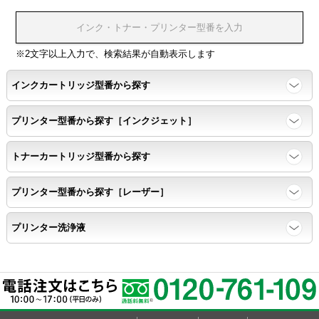
浸透性
浸透性テスト用のサンプルを印刷する。
※2文字以上入力で、検索結果が自動表示します
インクカートリッジ型番から探す
任意の色を背景として使用し、
背景と違う色で8号サイズのArialフォントで
プリンター型番から探す［インクジェット］
鮮明に印刷できること。
トナーカートリッジ型番から探す
速乾性
プリンター型番から探す［レーザー］
互換性テストサンプルを5ページ連続印刷する。
プリンター洗浄液
前のページのインクが
次のページの裏面に染み込まない。
飛び散り