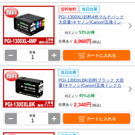
送料無料
当日出荷
PGI-1300XL(顔料4色マルチパック
大容量)キヤノン[Canon]互換インク
カートリッジ
53%お得
純正より
4,960円
在庫あり
(税込)
数量
カートに入れる
当日出荷
PGI-1300XLBK(顔料ブラック 大容
量)キヤノン[Canon]互換インクカー
トリッジ
45%お得
純正より
2,340円
在庫あり
(税込)
数量
カートに入れる