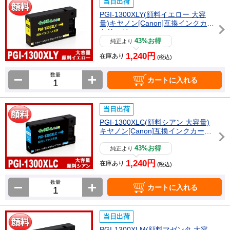
当日出荷
PGI-1300XLY(顔料イエロー 大容
量)キヤノン[Canon]互換インクカー
トリッジ
43%お得
純正より
1,240円
在庫あり
(税込)
数量
カートに入れる
当日出荷
PGI-1300XLC(顔料シアン 大容量)
キヤノン[Canon]互換インクカート
リッジ
43%お得
純正より
1,240円
在庫あり
(税込)
数量
カートに入れる
当日出荷
PGI-1300XLM(顔料マゼンタ 大容