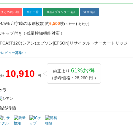
まとめ買い割
当日出荷
商品&プリンター保証
返金保証
A4/5% 印字時の印刷枚数 約
6,500
枚
(１セットあたり)
ICチップ付き！残量検知機能対応！
LPCA3T12C(シアン)エプソン[EPSON]リサイクルトナーカートリッジ
★レビュー募集中
61%お得
10,910
純正より
税込
円
（参考価格：28,260 円 ）
カラー
商品特徴