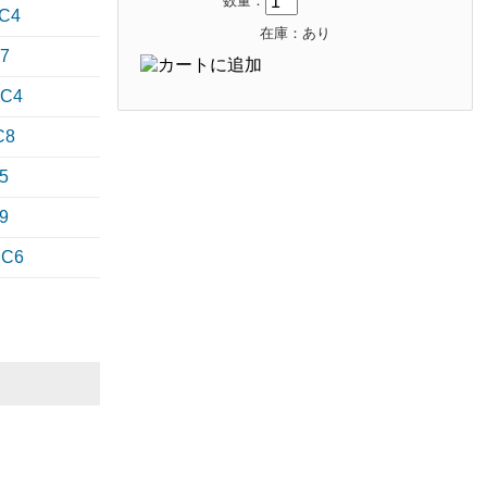
数量：
C4
在庫：あり
7
WC4
C8
5
9
HC6