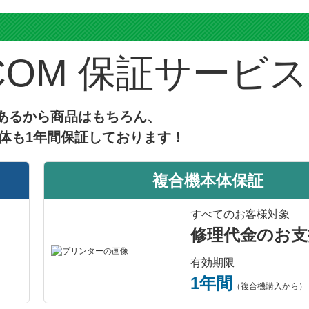
ス
保証サービス
あるから商品はもちろん、
体も1年間保証しております！
複合機本体保証
すべてのお客様対象
修理代金のお支
有効期限
1年間
（複合機購入から）