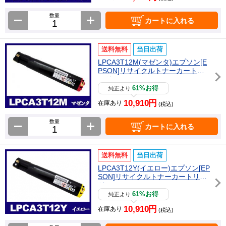
数量
カートに入れる
送料無料
当日出荷
LPCA3T12M(マゼンタ)エプソン[E
PSON]リサイクルトナーカートリ
ッジ
61%お得
純正より
10,910円
在庫あり
(税込)
数量
カートに入れる
送料無料
当日出荷
LPCA3T12Y(イエロー)エプソン[EP
SON]リサイクルトナーカートリッ
ジ
61%お得
純正より
10,910円
在庫あり
(税込)