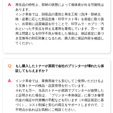
再生品の特性上、部材の状態によって個体差が出る可能性は
ブラッ
マゼン
イエロ
あります。
カラー
シアン
ク
タ
ー
インク革命では、回収品の選別と再生工程（洗浄・部材点
検・必要に応じた部品交換・印字テスト等）を前提に取り扱
ICチッ
い、出荷前に品質確認を行うことで、印字ムラ・カブリ・汚
あり
プ
れといった不安点を抑える運用を重視しています。万一、実
用上問題となる印字不良が発生した場合は、保証規定に基づ
製品タ
き交換等の対応対象となるため、購入前に保証内容を確認し
リサイクルトナー
イプ
てください。
もし購入したトナーが原因で会社のプリンターが壊れたら保
証してもらえますか？
インク革命では、業務用途でも安心してご使用いただけるよ
う互換トナーの検品・品質管理を行っています。
それでも万一、当店のトナーが原因でプリンターが故障した
と証明された場合は、「プリンター本体保証」に基づき修理
代金の保証や代替機の手配などを行います（※保証規定に基
づく）。コスト削減と安心の両立をサポートしますので、ご
不明点があればお気軽にご相談ください。