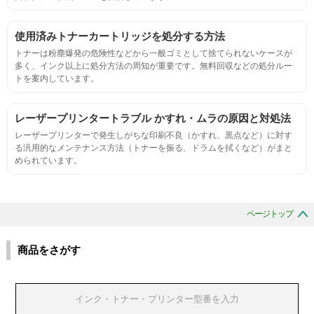
摩擦試験機で濃度値を測定
使用済みトナーカートリッジを処分する方法
トナーは粉塵爆発の危険性などから一般ゴミとして捨てられないケースが
多く、インク以上に処分方法の周知が重要です。無料回収などの処分ルー
適合性
トを案内しています。
プリンターへの装着・固定位置の確認・接点の状態の確認
レーザープリンタートラブル かすれ・ムラの原因と対処法
レーザープリンターで発生しがちな印刷不良（かすれ、黒点など）に対す
生涯印刷
る汎用的なメンテナンス方法（トナーを振る、ドラムを拭くなど）がまと
められています。
サンプルを規定枚数以上印刷できる
印刷中に紙詰まり、異音、粉漏れ等の異常がないことを確認
ページトップ
環境耐性
商品をさがす
温度変化耐性・湿度影響・保管条件適合性の確認
印刷耐久性