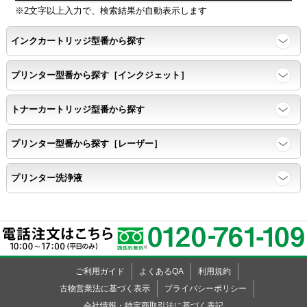
※2文字以上入力で、検索結果が自動表示します
ページ印刷可能枚数・連続印刷時の安定性・経時変化の影響の確
インクカートリッジ型番から探す
認
プリンター型番から探す［インクジェット］
寿命レポート
トナーカートリッジ型番から探す
ページ収量、1,000ページあたりのパウダー消費量、転写率、
SAD値を計測
プリンター型番から探す［レーザー］
落下試験
プリンター洗浄液
各側面から落下テストを実施し、製品に傷、ひび割れ、粉漏れ等
がない
外観
ご利用ガイド
よくあるQA
利用規約
粉漏れや損傷箇所はないか目視確認
古物営業法に基づく表示
プライバシーポリシー
会社情報・特定商取引法に基づく表記