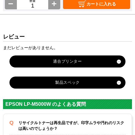
数量
カートに入れる
レビュー
まだレビューがありません。
製品スペック
対応
メーカ
エプソン
EPSON LP-M5000W のよくある質問
ー
対応
LPCA3T
LPCA3T
LPCA3T
LPCA3T
リサイクルトナーは再生品ですが、印字ムラや汚れのリスク
純正型
12K ブ
12C
12M マ
12Y イ
は高いのでしょうか？
番
ラック
シアン
ゼンタ
エロー