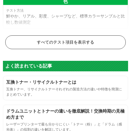
色
鮮やか、リアル、彩度、シャープなど、標準カラーサンプルと比
較し数値測定
白黒ドット
すべてのテスト項目を表示する
目視検査またはドットサイズ比較ボードを使用し数値測定
よく読まれている記事
グレースケール
互換トナー・リサイクルトナーとは
目視検査にて数値測定
互換トナー、リサイクルトナーそれぞれの製造方法の違いや特徴を簡潔に
まとめています。
ページ収量
ドラムユニットとトナーの違いを徹底解説！交換時期の見極
連続印刷時の安定した印刷枚数測定
め方まで
レーザープリンターで最も分かりにくい「トナー（粉）」と「ドラム（感
光体）」の役割の違いを解説しています。
定着度