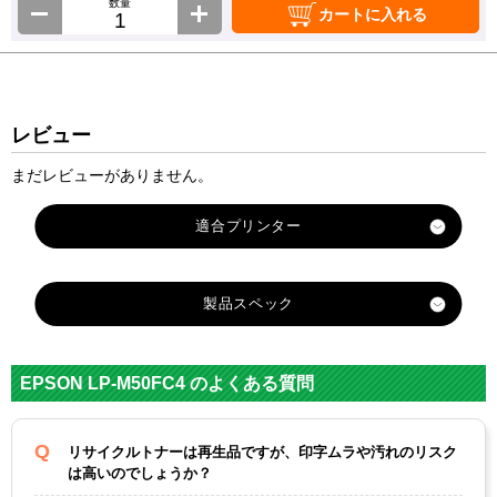
数量
カートに入れる
レビュー
まだレビューがありません。
製品スペック
対応
メーカ
エプソン
EPSON LP-M50FC4 のよくある質問
ー
対応
LPCA3T
LPCA3T
LPCA3T
LPCA3T
リサイクルトナーは再生品ですが、印字ムラや汚れのリスク
純正型
12K ブ
12C
12M マ
12Y イ
は高いのでしょうか？
番
ラック
シアン
ゼンタ
エロー