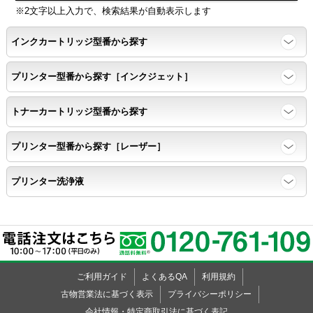
※2文字以上入力で、検索結果が自動表示します
ページ印刷可能枚数・連続印刷時の安定性・経時変化の影響の確
インクカートリッジ型番から探す
認
プリンター型番から探す［インクジェット］
寿命レポート
トナーカートリッジ型番から探す
ページ収量、1,000ページあたりのパウダー消費量、転写率、
SAD値を計測
プリンター型番から探す［レーザー］
落下試験
プリンター洗浄液
各側面から落下テストを実施し、製品に傷、ひび割れ、粉漏れ等
がない
外観
ご利用ガイド
よくあるQA
利用規約
粉漏れや損傷箇所はないか目視確認
古物営業法に基づく表示
プライバシーポリシー
会社情報・特定商取引法に基づく表記