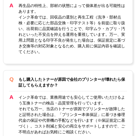
再生品の特性上、部材の状態によって個体差が出る可能性は
ブラッ
マゼン
イエロ
あります。
カラー
シアン
ク
タ
ー
インク革命では、回収品の選別と再生工程（洗浄・部材点
検・必要に応じた部品交換・印字テスト等）を前提に取り扱
ICチッ
い、出荷前に品質確認を行うことで、印字ムラ・カブリ・汚
あり
プ
れといった不安点を抑える運用を重視しています。万一、実
用上問題となる印字不良が発生した場合は、保証規定に基づ
製品タ
き交換等の対応対象となるため、購入前に保証内容を確認し
リサイクルトナー
イプ
てください。
もし購入したトナーが原因で会社のプリンターが壊れたら保
証してもらえますか？
インク革命では、業務用途でも安心してご使用いただけるよ
う互換トナーの検品・品質管理を行っています。
それでも万一、当店のトナーが原因でプリンターが故障した
と証明された場合は、「プリンター本体保証」に基づき修理
代金の保証や代替機の手配などを行います（※保証規定に基
づく）。コスト削減と安心の両立をサポートしますので、ご
不明点があればお気軽にご相談ください。