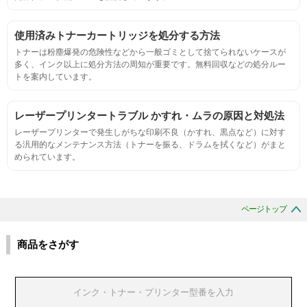
摩擦試験機で濃度値を測定
使用済みトナーカートリッジを処分する方法
トナーは粉塵爆発の危険性などから一般ゴミとして捨てられないケースが
多く、インク以上に処分方法の周知が重要です。無料回収などの処分ルー
適合性
トを案内しています。
プリンターへの装着・固定位置の確認・接点の状態の確認
レーザープリンタートラブル かすれ・ムラの原因と対処法
レーザープリンターで発生しがちな印刷不良（かすれ、黒点など）に対す
生涯印刷
る汎用的なメンテナンス方法（トナーを振る、ドラムを拭くなど）がまと
められています。
サンプルを規定枚数以上印刷できる
印刷中に紙詰まり、異音、粉漏れ等の異常がないことを確認
ページトップ
環境耐性
商品をさがす
温度変化耐性・湿度影響・保管条件適合性の確認
印刷耐久性