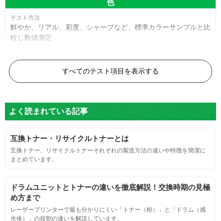
色
鮮やか、リアル、彩度、シャープなど、標準カラーサンプルと比
較し数値測定
白黒ドット
すべてのテスト項目を表示する
目視検査またはドットサイズ比較ボードを使用し数値測定
よく読まれている記事
グレースケール
互換トナー・リサイクルトナーとは
目視検査にて数値測定
互換トナー、リサイクルトナーそれぞれの製造方法の違いや特徴を簡潔に
まとめています。
ページ収量
ドラムユニットとトナーの違いを徹底解説！交換時期の見極
連続印刷時の安定した印刷枚数測定
め方まで
レーザープリンターで最も分かりにくい「トナー（粉）」と「ドラム（感
光体）」の役割の違いを解説しています。
定着度