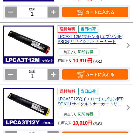
数量
カートに入れる
送料無料
当日出荷
LPCA3T12M(マゼンタ)エプソン[E
PSON]リサイクルトナーカートリ
ッジ
61%お得
純正より
10,910円
在庫あり
(税込)
数量
カートに入れる
送料無料
当日出荷
LPCA3T12Y(イエロー)エプソン[EP
SON]リサイクルトナーカートリッ
ジ
61%お得
純正より
10,910円
在庫あり
(税込)