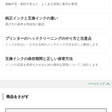
鮮やか、リアル、彩度、シャープなど、
接触不良・相性不良など、よくある原因と案内を整理。
標準カラ―サンプルと比べて大きな違いがないこと。
純正インクと互換インクの違い
におい
選び方の基準を用途別に解説。
サンプルシートを印刷し、直接においを嗅ぐ。
プリンターのヘッドクリーニングのやり方と注意点
インクが出ない・かすれる時のメンテナンス方法を詳しく解説します。
刺激的なにおいがしないこと。
互換インクの保存期間と正しい保管方法
互換性
インクの品質を長持ちさせるための適切な環境についてご紹介します。
互換性テスト用のサンプルを印刷する。
ページトップ
色の重なりの境界が明確で、
色同士のにじみがないこと。
商品をさがす
浸透性