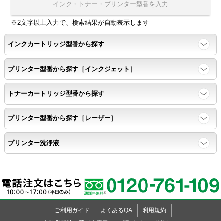
浸透性テスト用のサンプルを印刷する。
※2文字以上入力で、検索結果が自動表示します
インクカートリッジ型番から探す
任意の色を背景として使用し、
背景と違う色で8号サイズのArialフォントで
プリンター型番から探す［インクジェット］
鮮明に印刷できること。
トナーカートリッジ型番から探す
速乾性
プリンター型番から探す［レーザー］
互換性テストサンプルを5ページ連続印刷する。
プリンター洗浄液
前のページのインクが
次のページの裏面に染み込まない。
飛び散り
ご利用ガイド
よくあるQA
利用規約
標準カラーサンプル /