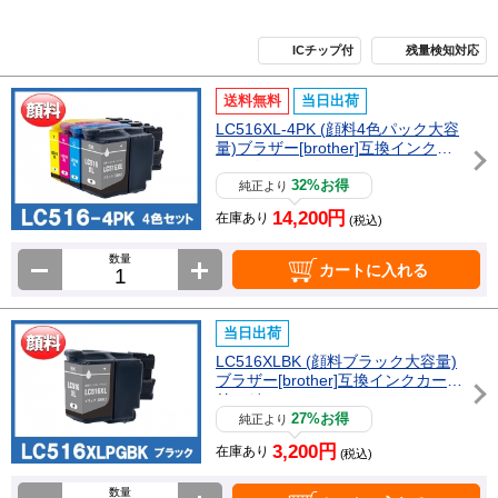
ICチップ付
残量検知対応
送料無料
当日出荷
LC516XL-4PK (顔料4色パック大容
量)ブラザー[brother]互換インクカ
ートリッジ
32%お得
純正より
14,200円
在庫あり
(税込)
数量
カートに入れる
当日出荷
LC516XLBK (顔料ブラック大容量)
ブラザー[brother]互換インクカート
リッジ
27%お得
純正より
3,200円
在庫あり
(税込)
数量