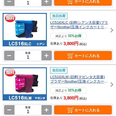
カートに入れる
当日出荷
LC516XLC (顔料シアン大容量)ブラ
ザー[brother]互換インクカートリッ
ジ
31%お得
純正より
3,800円
在庫あり
(税込)
数量
カートに入れる
当日出荷
LC516XLM (顔料マゼンタ大容量)
ブラザー[brother]互換インクカート
リッジ
31%お得
純正より
3,800円
在庫あり
(税込)
数量
カートに入れる