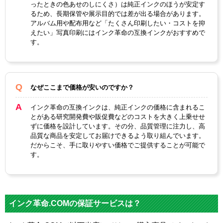
互換インク
ったときの色あせのしにくさ）は純正インクのほうが安定す
イプ
るため、長期保管や展示目的では差が出る場合があります。
アルバム用や配布用など「たくさん印刷したい・コストを抑
えたい」写真印刷にはインク革命の互換インクがおすすめで
す。
なぜここまで価格が安いのですか？
インク革命の互換インクは、純正インクの価格に含まれるこ
とがある研究開発費や販促費などのコストを大きく上乗せせ
ずに価格を設計しています。その分、品質管理に注力し、高
品質な商品を安定してお届けできるよう取り組んでいます。
だからこそ、手に取りやすい価格でご提供することが可能で
す。
インク革命.COMの保証サービスは？