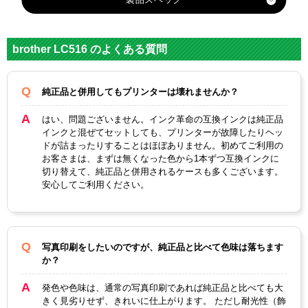
MFC-J4450N
MFC-J4950DN
対応
メーカ
ブラザー
brother LC516 のよくある質問
ー
対応
純正品と併用してもプリンターは壊れませんか？
LC516X
LC516X
LC516X
LC516X
純正型
LBK
LC
LM
LY
番
はい、問題ございません。インク革命の互換インクは純正品
インクと混ぜてセットしても、プリンターが故障したりヘッ
カテゴ
ドが詰まったりすることはほぼありません。初めてご利用の
LC516シリーズ
リ
お客さまは、まずは無くなった色から1本ずつ互換インクに
切り替えて、純正品と併用されるケースも多くございます。
ブラッ
マゼン
イエロ
安心してご利用ください。
カラー
シアン
ク
タ
ー
顔料・
顔料
染料
写真印刷をしたいのですが、純正品と比べて色味は落ちます
か？
ICチッ
あり
プ
発色や色味は、通常の写真印刷であれば純正品と比べても大
きく見劣りせず、きれいに仕上がります。 ただし耐光性（飾
製品タ