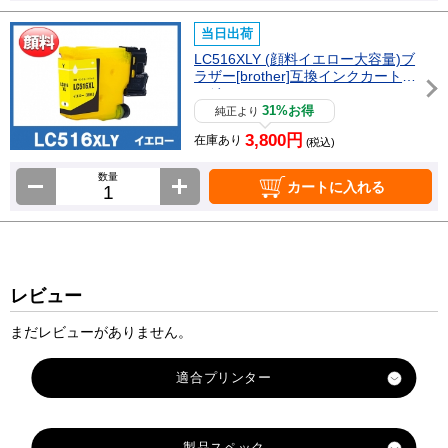
当日出荷
LC516XLY (顔料イエロー大容量)ブ
ラザー[brother]互換インクカートリ
ッジ
31%お得
純正より
3,800円
在庫あり
(税込)
数量
カートに入れる
レビュー
まだレビューがありません。
適合プリンター
DCP-J4250N
製品スペック