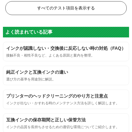
黒度の技術基準に適合する。
すべてのテスト項目を表示する
色
よく読まれている記事
標準カラーサンプルを印刷する。
インクが認識しない・交換後に反応しない時の対処（FAQ）
鮮やか、リアル、彩度、シャープなど、
接触不良・相性不良など、よくある原因と案内を整理。
標準カラ―サンプルと比べて大きな違いがないこと。
純正インクと互換インクの違い
におい
選び方の基準を用途別に解説。
サンプルシートを印刷し、直接においを嗅ぐ。
プリンターのヘッドクリーニングのやり方と注意点
インクが出ない・かすれる時のメンテナンス方法を詳しく解説します。
刺激的なにおいがしないこと。
互換インクの保存期間と正しい保管方法
互換性
インクの品質を長持ちさせるための適切な環境についてご紹介します。