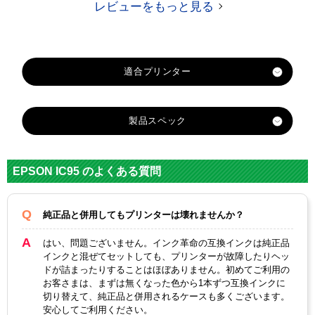
レビューをもっと見る
適合プリンター
PX-M350F
製品スペック
PX-S350
対応
エプソン
メーカー
EPSON IC95 のよくある質問
対応
ICBK95L （顔料ブラッ
純正型番
ク大容量）
純正品と併用してもプリンターは壊れませんか？
カテゴリ
IC95シリーズ
はい、問題ございません。インク革命の互換インクは純正品
インクと混ぜてセットしても、プリンターが故障したりヘッ
カラー
ブラック
ドが詰まったりすることはほぼありません。初めてご利用の
お客さまは、まずは無くなった色から1本ずつ互換インクに
顔料・染料
顔料
切り替えて、純正品と併用されるケースも多くございます。
安心してご利用ください。
ICチップ
あり