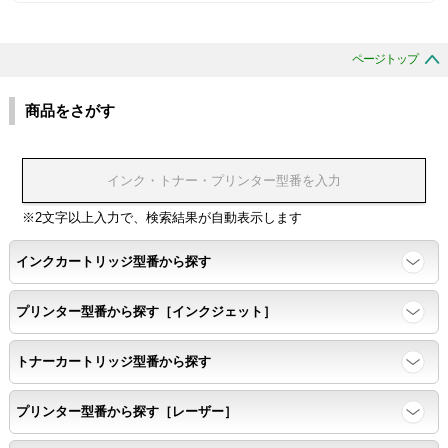
互換性テスト用のサンプルを印刷する。
ページトップ
色の重なりの境界が明確で、
色同士のにじみがないこと。
商品をさがす
浸透性
浸透性テスト用のサンプルを印刷する。
※2文字以上入力で、検索結果が自動表示します
インクカートリッジ型番から探す
任意の色を背景として使用し、
背景と違う色で8号サイズのArialフォントで
プリンター型番から探す［インクジェット］
鮮明に印刷できること。
トナーカートリッジ型番から探す
速乾性
プリンター型番から探す［レーザー］
互換性テストサンプルを5ページ連続印刷する。