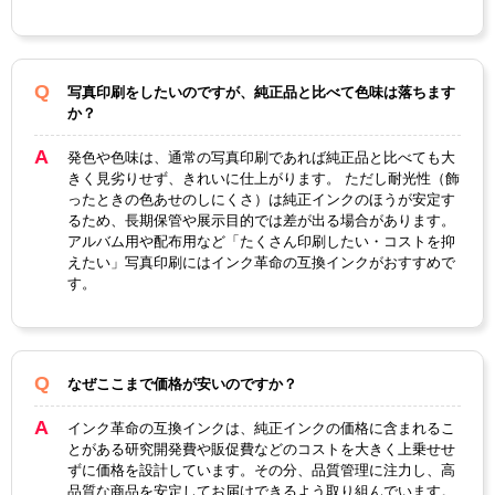
製品タイプ
互換インク
写真印刷をしたいのですが、純正品と比べて色味は落ちます
か？
発色や色味は、通常の写真印刷であれば純正品と比べても大
きく見劣りせず、きれいに仕上がります。 ただし耐光性（飾
ったときの色あせのしにくさ）は純正インクのほうが安定す
るため、長期保管や展示目的では差が出る場合があります。
アルバム用や配布用など「たくさん印刷したい・コストを抑
えたい」写真印刷にはインク革命の互換インクがおすすめで
す。
なぜここまで価格が安いのですか？
インク革命の互換インクは、純正インクの価格に含まれるこ
とがある研究開発費や販促費などのコストを大きく上乗せせ
ずに価格を設計しています。その分、品質管理に注力し、高
品質な商品を安定してお届けできるよう取り組んでいます。