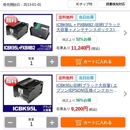
ICチップ付
残量検知対応
発売開始日：2013-01-01
送料無料
当日出荷
ICBK95L + PXBMB2 (顔料ブラック
大容量＋メンテナンスボックス) エ
プソン[Epson]互換インクカートリ
ッジ
52%お得
純正より
11,240円
在庫あり
(税込)
数量
カートに入れる
送料無料
当日出荷
ICBK95L(顔料ブラック大容量) エ
プソン[EPSON]互換インクカート
リッジ
56%お得
純正より
9,200円
在庫あり
(税込)
数量
カートに入れる