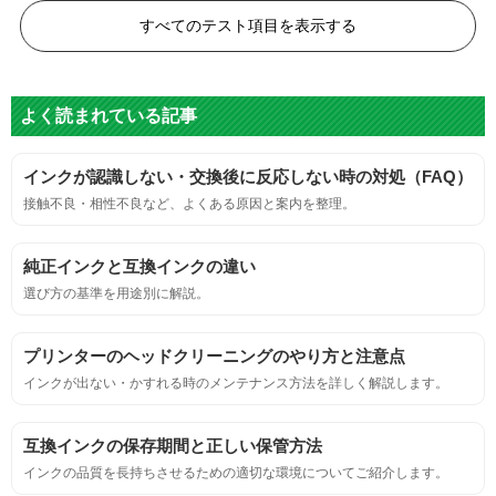
黒度の技術基準に適合する。
すべてのテスト項目を表示する
色
よく読まれている記事
標準カラーサンプルを印刷する。
インクが認識しない・交換後に反応しない時の対処（FAQ）
鮮やか、リアル、彩度、シャープなど、
接触不良・相性不良など、よくある原因と案内を整理。
標準カラ―サンプルと比べて大きな違いがないこと。
純正インクと互換インクの違い
におい
選び方の基準を用途別に解説。
サンプルシートを印刷し、直接においを嗅ぐ。
プリンターのヘッドクリーニングのやり方と注意点
インクが出ない・かすれる時のメンテナンス方法を詳しく解説します。
刺激的なにおいがしないこと。
互換インクの保存期間と正しい保管方法
互換性
インクの品質を長持ちさせるための適切な環境についてご紹介します。