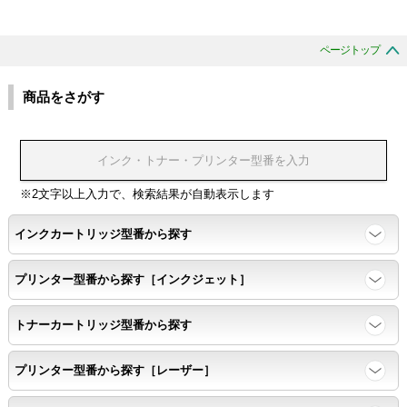
互換性テスト用のサンプルを印刷する。
ページトップ
色の重なりの境界が明確で、
色同士のにじみがないこと。
商品をさがす
浸透性
浸透性テスト用のサンプルを印刷する。
※2文字以上入力で、検索結果が自動表示します
インクカートリッジ型番から探す
任意の色を背景として使用し、
背景と違う色で8号サイズのArialフォントで
プリンター型番から探す［インクジェット］
鮮明に印刷できること。
トナーカートリッジ型番から探す
速乾性
プリンター型番から探す［レーザー］
互換性テストサンプルを5ページ連続印刷する。