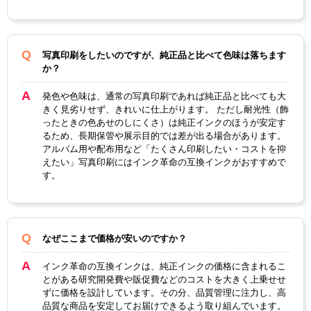
ク
タ
ー
顔料・
染料
染料
写真印刷をしたいのですが、純正品と比べて色味は落ちます
か？
ICチッ
なし
プ
発色や色味は、通常の写真印刷であれば純正品と比べても大
きく見劣りせず、きれいに仕上がります。 ただし耐光性（飾
製品タ
インクボトル
ったときの色あせのしにくさ）は純正インクのほうが安定す
イプ
るため、長期保管や展示目的では差が出る場合があります。
アルバム用や配布用など「たくさん印刷したい・コストを抑
えたい」写真印刷にはインク革命の互換インクがおすすめで
す。
なぜここまで価格が安いのですか？
インク革命の互換インクは、純正インクの価格に含まれるこ
とがある研究開発費や販促費などのコストを大きく上乗せせ
ずに価格を設計しています。その分、品質管理に注力し、高
品質な商品を安定してお届けできるよう取り組んでいます。