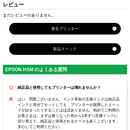
レビュー
まだレビューがありません。
適合プリンター
EP-M570T
製品スペック
EP-M570TE
EW-M5071FT
対応
EW-M660FT
メーカ
エプソン
EPSON HSM のよくある質問
EW-M660FTE
ー
対応
純正品と併用してもプリンターは壊れませんか？
HSM-
純正型
HSM-C
HSM-M
HSM-Y
BK
番
はい、問題ございません。インク革命の互換インクは純正品
インクと混ぜてセットしても、プリンターが故障したりヘッ
カテゴ
ドが詰まったりすることはほぼありません。初めてご利用の
HSMシリーズ
リ
お客さまは、まずは無くなった色から1本ずつ互換インクに
切り替えて、純正品と併用されるケースも多くございます。
ブラッ
マゼン
イエロ
安心してご利用ください。
カラー
シアン