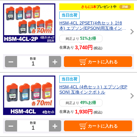
さらに1本
プレゼント中
詳細
当日出荷
HSM-4CL 2PSET(4色セット 計8
本) エプソン[EPSON]用互換インク
ボトル
51%お得
純正より
3,740円
在庫あり
(税込)
数量
カートに入れる
当日出荷
HSM-4CL (4色セット) エプソン[EP
SON] 互換インクボトル
49%お得
純正より
1,930円
在庫あり
(税込)
数量
カートに入れる