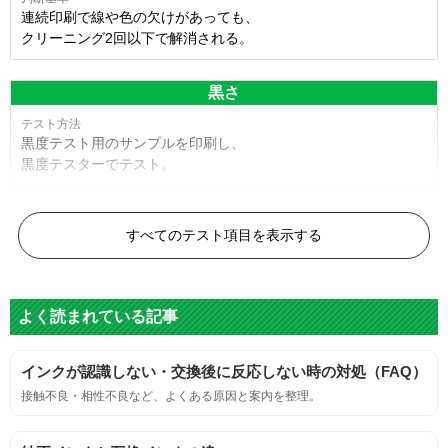
連続印刷で線や色の欠けがあっても、
クリーニング2回以下で解消される。
黒さ
黒度テスト用のサンプルを印刷し、
黒度テスターでテスト。
黒度の技術基準に適合する。
すべてのテスト項目を表示する
色
よく読まれている記事
標準カラーサンプルを印刷する。
インクが認識しない・交換後に反応しない時の対処（FAQ）
鮮やか、リアル、彩度、シャープなど、
接触不良・相性不良など、よくある原因と案内を整理。
標準カラ―サンプルと比べて大きな違いがないこと。