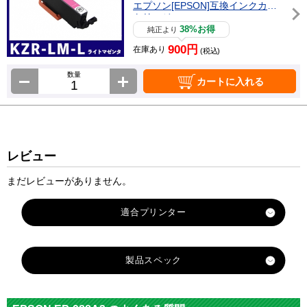
エプソン[EPSON]互換インクカー
トリッジ
38%お得
純正より
900円
在庫あり
(税込)
数量
カートに入れる
レビュー
まだレビューがありません。
製品スペック
対応
メー
エプソン