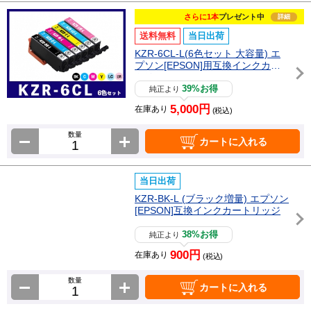
さらに1本
プレゼント中
詳細
送料無料
当日出荷
KZR-6CL-L(6色セット 大容量) エ
プソン[EPSON]用互換インクカー
トリッジ
39%お得
純正より
5,000円
在庫あり
(税込)
数量
カートに入れる
当日出荷
KZR-BK-L (ブラック増量) エプソン
[EPSON]互換インクカートリッジ
38%お得
純正より
900円
在庫あり
(税込)
数量
カートに入れる