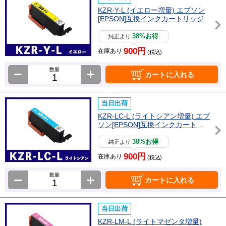
KZR-Y-L (イエロー増量) エプソン
[EPSON]互換インクカートリッジ
38%お得
純正より
900円
在庫あり
(税込)
数量
カートに入れる
当日出荷
KZR-LC-L (ライトシアン増量) エプ
ソン[EPSON]互換インクカートリ
ッジ
38%お得
純正より
900円
在庫あり
(税込)
数量
カートに入れる
当日出荷
KZR-LM-L (ライトマゼンタ増量)