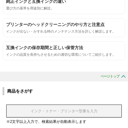
純正インクと互換インクの違い
におい
選び方の基準を用途別に解説。
サンプルシートを印刷し、直接においを嗅ぐ。
プリンターのヘッドクリーニングのやり方と注意点
インクが出ない・かすれる時のメンテナンス方法を詳しく解説します。
刺激的なにおいがしないこと。
互換インクの保存期間と正しい保管方法
互換性
インクの品質を長持ちさせるための適切な環境についてご紹介します。
互換性テスト用のサンプルを印刷する。
ページトップ
色の重なりの境界が明確で、
色同士のにじみがないこと。
商品をさがす
浸透性
浸透性テスト用のサンプルを印刷する。
※2文字以上入力で、検索結果が自動表示します