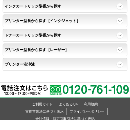
インクカートリッジ型番から探す
任意の色を背景として使用し、
背景と違う色で8号サイズのArialフォントで
プリンター型番から探す［インクジェット］
鮮明に印刷できること。
トナーカートリッジ型番から探す
速乾性
プリンター型番から探す［レーザー］
互換性テストサンプルを5ページ連続印刷する。
プリンター洗浄液
前のページのインクが
次のページの裏面に染み込まない。
飛び散り
ご利用ガイド
よくあるQA
利用規約
標準カラーサンプル /
互換性テストサンプルを印刷する。
古物営業法に基づく表示
プライバシーポリシー
会社情報・特定商取引法に基づく表記
印刷の仕上がりが精細で均一であり、
Copyright © 2009-2026インク革命.COM