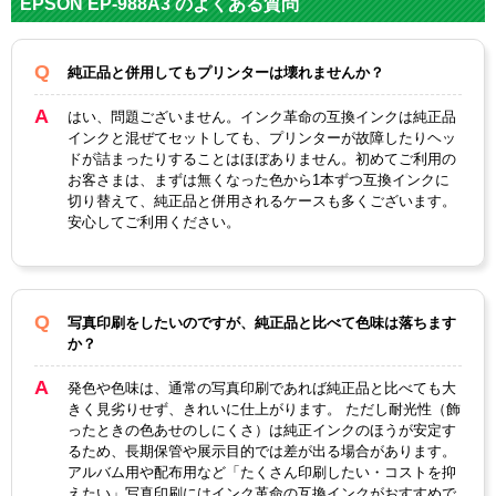
EPSON EP-988A3 のよくある質問
カー
対応
KZR
KZR
KZR
純正品と併用してもプリンターは壊れませんか？
KZR
KZR
KZR
純正
-LM-
-LC-
-BK-
-Y-L
-M-L
-C-L
型番
L
L
L
はい、問題ございません。インク革命の互換インクは純正品
インクと混ぜてセットしても、プリンターが故障したりヘッ
ライ
ドが詰まったりすることはほぼありません。初めてご利用の
ライ
カラ
トマ
イエ
マゼ
シア
ブラ
お客さまは、まずは無くなった色から1本ずつ互換インクに
トシ
ー
ゼン
ロー
ンタ
ン
ック
切り替えて、純正品と併用されるケースも多くございます。
アン
安心してご利用ください。
タ
顔
料・
染料
染料
写真印刷をしたいのですが、純正品と比べて色味は落ちます
か？
ICチ
あり
ップ
発色や色味は、通常の写真印刷であれば純正品と比べても大
きく見劣りせず、きれいに仕上がります。 ただし耐光性（飾
製品
ったときの色あせのしにくさ）は純正インクのほうが安定す
タイ
互換インク
るため、長期保管や展示目的では差が出る場合があります。
プ
アルバム用や配布用など「たくさん印刷したい・コストを抑
えたい」写真印刷にはインク革命の互換インクがおすすめで