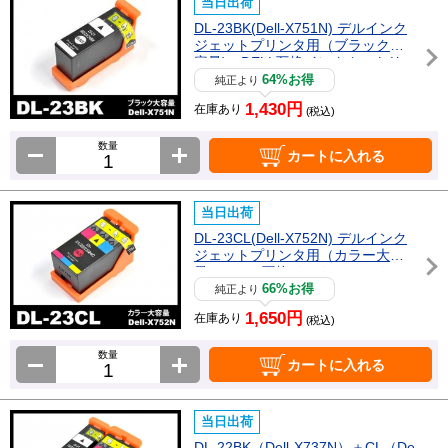
当日出荷
DL-23BK(Dell-X751N) デルインク
ジェットプリンタ用（ブラック大
容量) DELL互換インクカートリッ
ジ
64%お得
純正より
1,430円
在庫あり
(税込)
数量
カートに入れる
当日出荷
DL-23CL(Dell-X752N) デルインク
ジェットプリンタ用（カラー大容
量) DELL互換インクカートリッジ
66%お得
純正より
1,650円
在庫あり
(税込)
数量
カートに入れる
当日出荷
DL-22BK（Dell-X737N）＋CL（De