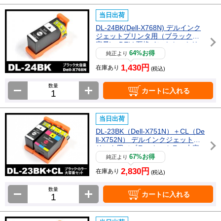
当日出荷
DL-24BK(Dell-X768N) デルインク
ジェットプリンタ用（ブラック大
容量) DELL互換インクカートリッ
ジ
64%お得
純正より
1,430円
在庫あり
(税込)
数量
カートに入れる
当日出荷
DL-23BK（Dell-X751N）＋CL（De
ll-X752N） デルインクジェットプ
リンタ用（ブラック・カラー大容
量) DELL互換インクカートリッジ
67%お得
純正より
2,830円
在庫あり
(税込)
数量
カートに入れる