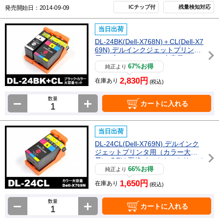
ICチップ付
残量検知対応
発売開始日：2014-09-09
当日出荷
DL-24BK(Dell-X768N)＋CL(Dell-X7
69N) デルインクジェットプリンタ
用（ブラック・カラー大容量) DE
LL互換インクカートリッジ
67%お得
純正より
2,830円
在庫あり
(税込)
数量
カートに入れる
当日出荷
DL-24CL(Dell-X769N) デルインク
ジェットプリンタ用（カラー大容
量) DELL互換インクカートリッジ
66%お得
純正より
1,650円
在庫あり
(税込)
数量
カートに入れる