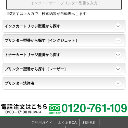
浸透性テスト用のサンプルを印刷する。
※2文字以上入力で、検索結果が自動表示します
インクカートリッジ型番から探す
任意の色を背景として使用し、
背景と違う色で8号サイズのArialフォントで
プリンター型番から探す［インクジェット］
鮮明に印刷できること。
トナーカートリッジ型番から探す
速乾性
プリンター型番から探す［レーザー］
互換性テストサンプルを5ページ連続印刷する。
プリンター洗浄液
前のページのインクが
次のページの裏面に染み込まない。
飛び散り
ご利用ガイド
よくあるQA
利用規約
標準カラーサンプル /