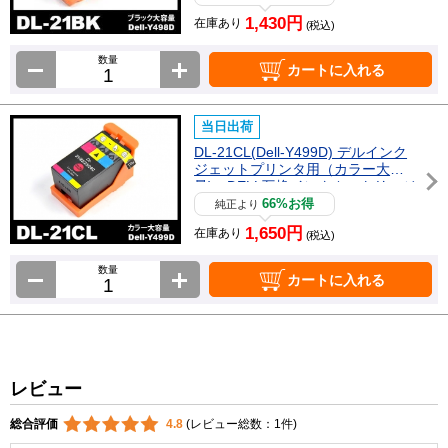
1,430円
在庫あり
(税込)
数量
カートに入れる
当日出荷
DL-21CL(Dell-Y499D) デルインク
ジェットプリンタ用（カラー大容
量) DELL互換インクカートリッジ
66%お得
純正より
1,650円
在庫あり
(税込)
数量
カートに入れる
レビュー
総合評価
4.8
(レビュー総数：1件)