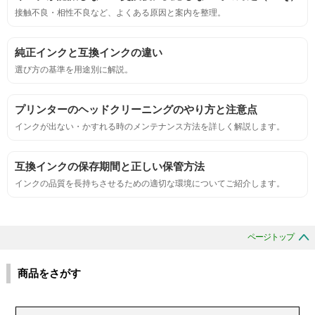
鮮やか、リアル、彩度、シャープなど、
接触不良・相性不良など、よくある原因と案内を整理。
標準カラ―サンプルと比べて大きな違いがないこと。
純正インクと互換インクの違い
におい
選び方の基準を用途別に解説。
サンプルシートを印刷し、直接においを嗅ぐ。
プリンターのヘッドクリーニングのやり方と注意点
インクが出ない・かすれる時のメンテナンス方法を詳しく解説します。
刺激的なにおいがしないこと。
互換インクの保存期間と正しい保管方法
互換性
インクの品質を長持ちさせるための適切な環境についてご紹介します。
互換性テスト用のサンプルを印刷する。
ページトップ
色の重なりの境界が明確で、
色同士のにじみがないこと。
商品をさがす
浸透性