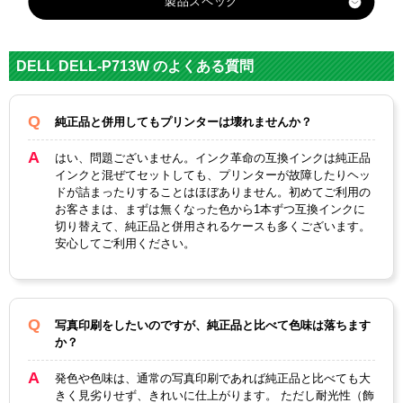
製品スペック
対応
DELL
メーカー
DELL DELL-P713W のよくある質問
Dell-X769N 大
Dell-X768N大容
対応
容量カラーイン
量ブラックイン
純正品と併用してもプリンターは壊れませんか？
純正型番
ク (ｼﾘｰｽﾞ24)
ク (ｼﾘｰｽﾞ24)
はい、問題ございません。インク革命の互換インクは純正品
カラー
3色カラー
ブラック
インクと混ぜてセットしても、プリンターが故障したりヘッ
ドが詰まったりすることはほぼありません。初めてご利用の
顔料・染料
染料
お客さまは、まずは無くなった色から1本ずつ互換インクに
切り替えて、純正品と併用されるケースも多くございます。
ICチップ
あり
安心してご利用ください。
製品タイプ
互換インク
写真印刷をしたいのですが、純正品と比べて色味は落ちます
か？
発色や色味は、通常の写真印刷であれば純正品と比べても大
きく見劣りせず、きれいに仕上がります。 ただし耐光性（飾