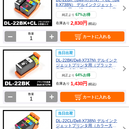
ll-X738N） デルインクジェットプ
リンタ用（ブラック・カラー大容
量) DELL互換インクカートリッジ
67%お得
純正より
2,830円
在庫あり
(税込)
数量
カートに入れる
当日出荷
DL-22BK(Dell-X737N) デルインク
ジェットプリンタ用（ブラック大
容量) DELL互換インクカートリッ
ジ
64%お得
純正より
1,430円
在庫あり
(税込)
数量
カートに入れる
当日出荷
DL-22CL(Dell-X738N) デルインク
ジェットプリンタ用（カラー大容