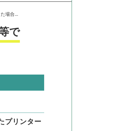
場合...
等で
たプリンター