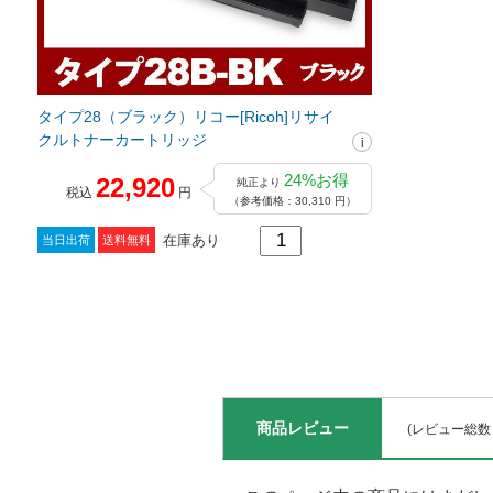
タイプ28（ブラック）リコー[Ricoh]リサイ
クルトナーカートリッジ
24%お得
22,920
純正より
税込
円
（参考価格：30,310 円）
在庫あり
当日出荷
送料無料
商品レビュー
(レビュー総数