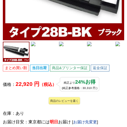
まとめ買い割
当日出荷
商品&プリンター保証
返金保証
24%お得
22,920 円
純正より
価格：
（税込）
(純正参考価格：30,310 円 )
商品のレビューを書く
在庫：あり
お届け目安：東京都には
明日
お届け
[
お届け先変更
]