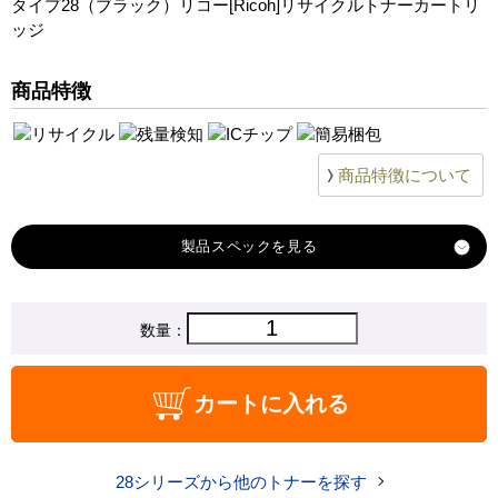
タイプ28（ブラック）リコー[Ricoh]リサイクルトナーカートリ
ッジ
商品特徴
商品特徴について
製品スペック
対応
数量：
リコー
メーカー
対応
タイプ28 ブラック
カートに入れる
純正型番
商品コード
28
28シリーズから他のトナーを探す
税込価格
22,920 円