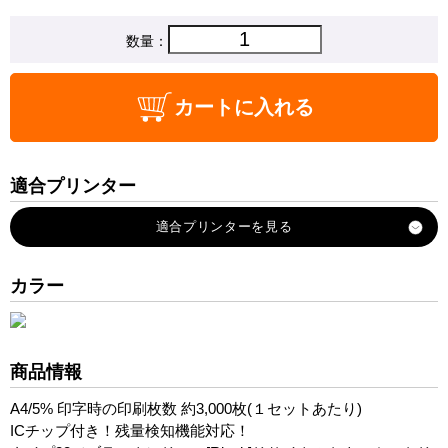
数量：
カートに入れる
適合プリンター
imagio-Neo-135
imagio-Neo-165
imagio-MP-1600
カラー
imagio-MP-1600F
imagio-MP-1600SPF
imagio-MP-1300
商品情報
imagio-MP-1300F
A4/5% 印字時の印刷枚数 約3,000枚(１セットあたり)
imagio-MP-1300SPF
ICチップ付き！残量検知機能対応！