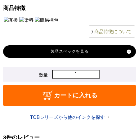
商品特徴
商品特徴について
製品スペック
対応
数量：
エプソン
メーカー
対応
TOB-C
カートに入れる
純正型番
商品コード
TOB-C
TOBシリーズから他のインクを探す
税込価格
770 円
純正参考価格
2,280 円
3件のレビュー