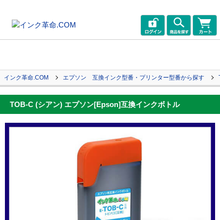
インク革命.COM
エプソン 互換インク型番・プリンター型番から探す
TOB-C (シアン) エプソン[Epson]互換インクボトル