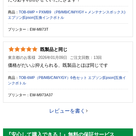
商品：
TOB-6MP + PXMB9 （PB/MB/C/M/Y/GY＋メンテナンスボックス)
エプソン[Epson]互換インクボトル
プリンター：EW-M873T
既製品と同じ
東京都のお客様
2026年01月09日
ご注文回数：13回
価格がだいぶ抑えられる、既製品とほぼ同じです
商品：
TOB-6MP（PB/MB/C/M/Y/GY）6色セット エプソン[Epson]互換イ
ンクボトル
プリンター：EW-M973A37
レビューを書く
『安心して購入できる！』無料の保証サービス