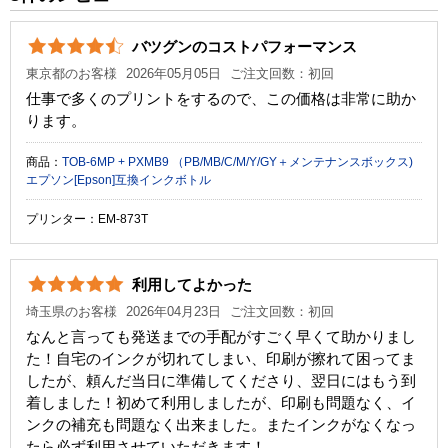
カラー
シアン
バツグンのコストパフォーマンス
顔料・染料
染料
東京都のお客様
2026年05月05日
ご注文回数：初回
ICチップ
なし
仕事で多くのプリントをするので、この価格は非常に助か
ります。
製品タイプ
インクボトル
商品：
TOB-6MP + PXMB9 （PB/MB/C/M/Y/GY＋メンテナンスボックス)
エプソン[Epson]互換インクボトル
プリンター：EM-873T
利用してよかった
埼玉県のお客様
2026年04月23日
ご注文回数：初回
なんと言っても発送までの手配がすごく早くて助かりまし
た！自宅のインクが切れてしまい、印刷が擦れて困ってま
したが、頼んだ当日に準備してくださり、翌日にはもう到
着しました！初めて利用しましたが、印刷も問題なく、イ
ンクの補充も問題なく出来ました。またインクがなくなっ
たら必ず利用させていただきます！