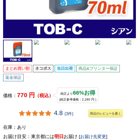
まとめ買い割
ネコポス
当日出荷
商品&プリンター保証
返金保証
66%お得
770 円
純正より
価格：
（税込）
(純正参考価格：2,280 円 )
4.8
(3件)
商品のレビューを書く
在庫：あり
お届け目安：東京都には
明日
お届け
[
お届け先変更
]