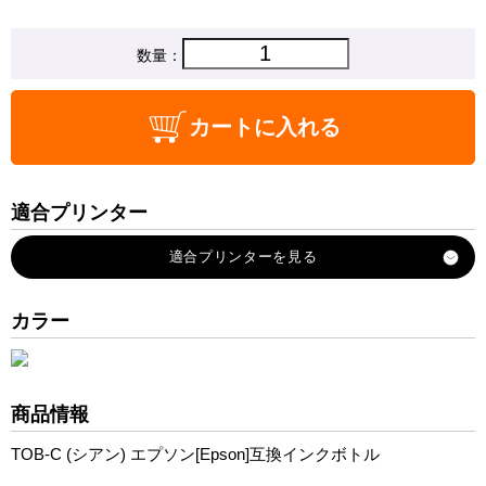
数量：
カートに入れる
適合プリンター
EW-M873T
EW-M873TR
EW-M973A3T
カラー
商品情報
TOB-C (シアン) エプソン[Epson]互換インクボトル