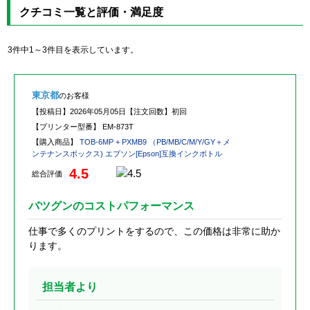
クチコミ一覧と評価・満足度
3件中1～3件目を表示しています。
東京都
のお客様
【投稿日】
2026年05月05日
【注文回数】
初回
【プリンター型番】
EM-873T
【購入商品】
TOB-6MP + PXMB9 （PB/MB/C/M/Y/GY＋メ
ンテナンスボックス) エプソン[Epson]互換インクボトル
4.5
総合評価
バツグンのコストパフォーマンス
仕事で多くのプリントをするので、この価格は非常に助か
ります。
担当者より