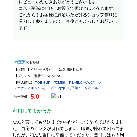
レビューいただきありがとうございます。
コスト削減にぜひ、お役立て頂ければと存じます。
これからもお客様に満足いただけるショップ作りに
尽力して参りますので、今後ともよろしくお願いし
ます。
埼玉県
のお客様
【投稿日】
2026年04月23日
【注文回数】
初回
【プリンター型番】
EW-M873T
【購入商品】
TOB-6MP + PXMB9 （PB/MB/C/M/Y/GY＋メ
ンテナンスボックス) エプソン[Epson]互換インクボトル
5.0
総合評価
利用してよかった
なんと言っても発送までの手配がすごく早くて助かりまし
た！自宅のインクが切れてしまい、印刷が擦れて困ってま
したが、頼んだ当日に準備してくださり、翌日にはもう到