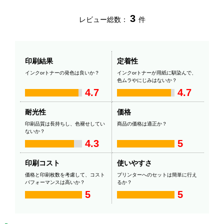
3
レビュー総数：
件
印刷結果
定着性
インクorトナーの発色は良いか？
インクorトナーが用紙に馴染んで、
色ムラやにじみはないか？
4.7
4.7
耐光性
価格
印刷品質は長持ちし、色褪せしてい
商品の価格は適正か？
ないか？
4.3
5
印刷コスト
使いやすさ
価格と印刷枚数を考慮して、コスト
プリンターへのセットは簡単に行え
パフォーマンスは高いか？
るか？
5
5