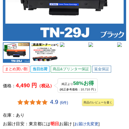
まとめ買い割
当日出荷
商品&プリンター保証
返金保証
58%お得
4,490 円
純正より
価格：
（税込）
(純正参考価格：10,710 円 )
4.9
(6件)
商品のレビューを書く
在庫：あり
お届け目安：東京都には
明日
お届け
[
お届け先変更
]