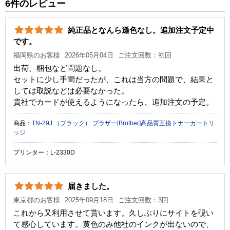
6件のレビュー
カラー
ブラック
純正品となんら遜色なし。追加注文予定中
ICチップ
なし
です。
製品タイプ
互換トナー
福岡県のお客様
2026年05月04日
ご注文回数：初回
出荷、梱包など問題なし。
セットに少し手間だったが、これは当方の問題で、結果と
しては取説などは必要なかった。
貴社でカードが使えるようになったら、追加注文の予定。
商品：
TN-29J （ブラック） ブラザー[Brother]高品質互換トナーカートリ
ッジ
プリンター：L-2330D
届きました。
東京都のお客様
2025年09月18日
ご注文回数：3回
これから又利用させて貰います。久しぶりにサイトを覗い
て感心しています。黄色のみ他社のインクが出ないので、