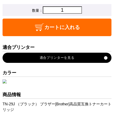
数量：
カートに入れる
適合プリンター
MFC-L2750DW
MFC-L2730DN
DCP-L2550DW
カラー
DCP-L2535D
FAX-L2710DN
HL-L2375DW
商品情報
HL-L2370DN
TN-29J （ブラック） ブラザー[Brother]高品質互換トナーカート
HL-L2330D
リッジ