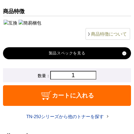
商品特徴
商品特徴について
製品スペック
対応
数量：
ブラザー
メーカー
対応
TN-29J
カートに入れる
純正型番
商品コード
TN-29J-high
TN-29Jシリーズから他のトナーを探す
税込価格
4,490 円
純正参考価格
10,710 円