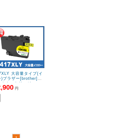
17XLY 大容量タイプ(イ
)ブラザー[brother]互
ンクカートリッジ
2,900
円