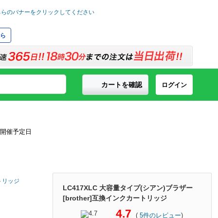
ら
カートを確認
ログイン
ートリッジ
LC417XLC 大容量タイプ(シアン)ブラザー
[brother]互換インクカートリッジ
4.7
(
5
件のレビュー
)