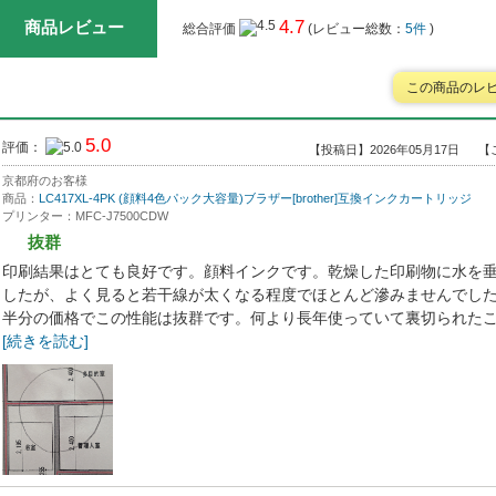
4.7
商品レビュー
総合評価
(レビュー総数：
5件
)
この商品のレ
5.0
評価：
【投稿日】2026年05月17日
【
京都府のお客様
商品：
LC417XL-4PK (顔料4色パック大容量)ブラザー[brother]互換インクカートリッジ
プリンター：MFC-J7500CDW
抜群
印刷結果はとても良好です。顔料インクです。乾燥した印刷物に水を
したが、よく見ると若干線が太くなる程度でほとんど滲みませんでし
半分の価格でこの性能は抜群です。何より長年使っていて裏切られたことが
[続きを読む]