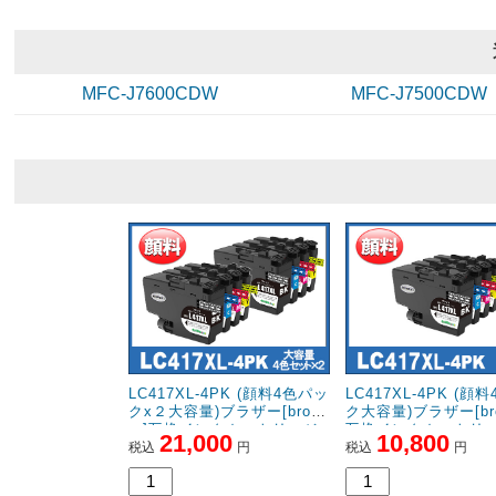
MFC-J7600CDW
MFC-J7500CDW
LC417XL-4PK (顔料4色パッ
LC417XL-4PK (顔
クx２大容量)ブラザー[broth
ク大容量)ブラザー[brot
er]互換インクカートリッジ
互換インクカートリ
21,000
10,800
税込
円
税込
円