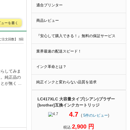
適合プリンター
商品レビュー
ビューを書く
『安心して購入できる！』無料の保証サービス
ご注文回数】 3回
業界最速の配送スピード！
インク革命とは？
垂らしてみま
た。純正品の
純正インクと変わらない品質を追求
無く ...
LC417XLC 大容量タイプ(シアン)ブラザー
[brother]互換インクカートリッジ
4.7
(
5
件のレビュー
)
2,900 円
税込: