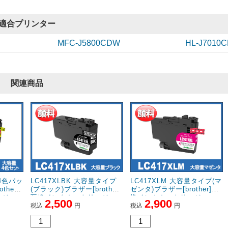
安くて安心
純正と同じくらいの品質で満足してます。
適合プリンター
5.0
MFC-J5800CDW
HL-J7010
評価：
【投稿日】2025年11月10日
【ご
埼玉県のお客様
商品：
LC417XLC 大容量タイプ(シアン)ブラザー[brother]互換インクカートリッジ
プリンター：MFC-J58000CDW
関連商品
使いやすい
なんの問題なく使えました。良かった！！
安いし早いし助かります。
またお願いします
料4色パッ
LC417XLBK 大容量タイプ
LC417XLM 大容量タイプ(マ
her]
(ブラック)ブラザー[brother]
ゼンタ)ブラザー[brother]互
ッジ
互換インクカートリッジ
換インクカートリッジ
2,500
2,900
税込
円
税込
円