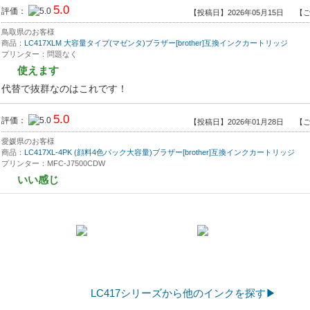
5.0
評価：
【投稿日】2026年05月15日
【ご
鳥取県のお客様
商品：
LC417XLM 大容量タイプ(マゼンタ)ブラザー[brother]互換インクカートリッジ
プリンター：問題なく
使えます
代替で抜群なのはこれです！
5.0
評価：
【投稿日】2026年01月28日
【ご
愛媛県のお客様
商品：
LC417XL-4PK (顔料4色パック大容量)ブラザー[brother]互換インクカートリッジ
プリンター：MFC-J7500CDW
いい感じ
潤製品とほぼ変わらず
いい感じに使えて
ランニングコスト最高です。
3.5
評価：
【投稿日】2026年01月10日
【
福岡県のお客様
商品：
LC417XL-4PK (顔料4色パック大容量)ブラザー[brother]互換インクカートリッジ
LC417シリーズから他のインクを探す▶
プリンター：MFC-J7500CDW