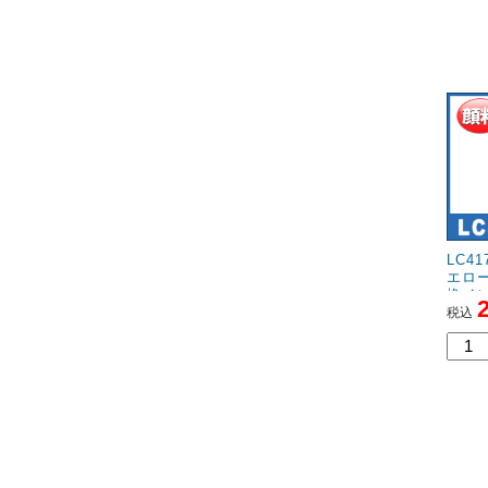
LC4
エロー
換イ
税込