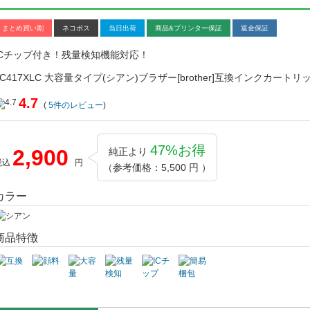
まとめ買い割
ネコポス
当日出荷
商品&プリンター保証
返金保証
ICチップ付き！残量検知機能対応！
LC417XLC 大容量タイプ(シアン)ブラザー[brother]互換インクカートリ
4.7
(
5
件のレビュー
)
47%お得
2,900
純正より
税込
円
（参考価格：5,500 円 ）
カラー
商品特徴