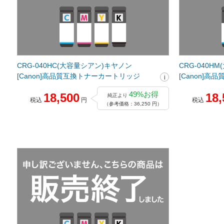
CRG-040HC(大容量シアン)キヤノン
CRG-040H
[Canon]高品質互換トナーカートリッジ
[Canon]
49%お得
18,500
18,
純正より
税込
円
税込
（参考価格：36,250 円）