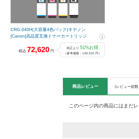
CRG-040H(大容量4色パック)キヤノン
[Canon]高品質互換トナーカートリッジ
51%お得
72,620
純正より
税込
円
（参考価格：148,520 円）
商品レビュー
(レビュー総数
このページ内の商品にはまだレ