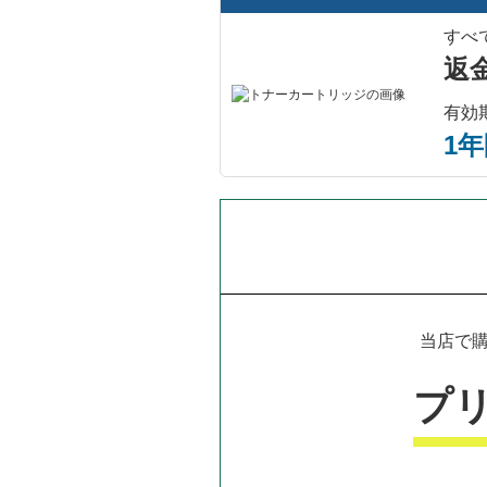
すべ
返
有効
1
当店で購
プ