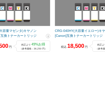
M(大容量マゼンタ)キヤノン
CRG-040HY(大容量イエロー)キ
高品質互換トナーカートリッジ
[Canon]互換トナーカートリッジ
49%お得
500
18,500
純正より
純正よ
円
税込
円
（参考価格：36,250 円）
（参考価格