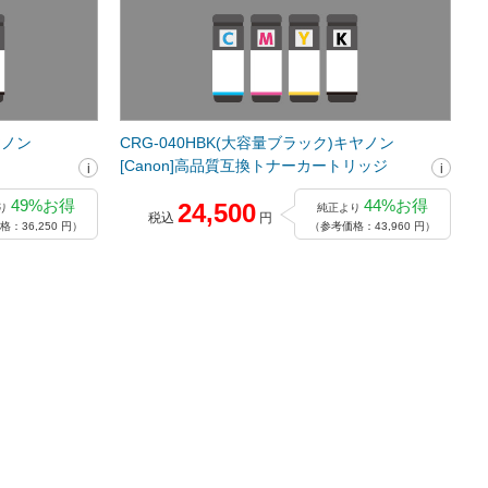
ヤノン
CRG-040HBK(大容量ブラック)キヤノン
[Canon]高品質互換トナーカートリッジ
49%お得
44%お得
24,500
り
純正より
税込
円
：36,250 円）
（参考価格：43,960 円）