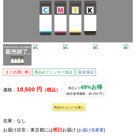
まとめ買い割
商品&プリンター保証
返金保証
49%お得
18,500 円
純正より
価格：
（税込）
(純正参考価格：36,250 円 )
商品のレビューを書く
在庫：なし
お届け目安：東京都には
明日
お届け
[
お届け先変更
]