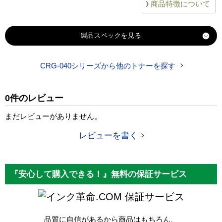
商品特徴について
製品スペック
CRG-040シリーズから他のトナーを探す
対応
キヤノン
メーカー
0件のレビュー
対応
CRG-040HM マゼンタ
純正型番
まだレビューがありません。
商品コード
CRG-040HM
レビューを書く
税込価格
18,500 円
純正参考価格
36,250 円
『安心して購入できる！』無料の保証サービス
カラー
マゼンタ
保証サービス
ICチップ
あり
品質に自信があるから商品はもちろん、
製品タイプ
互換トナー