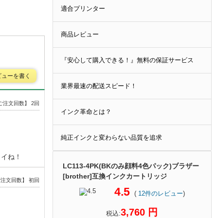
適合プリンター
商品レビュー
『安心して購入できる！』無料の保証サービス
ビューを書く
業界最速の配送スピード！
ご注文回数】 2回
インク革命とは？
純正インクと変わらない品質を追求
イイね！
LC113-4PK(BKのみ顔料4色パック)ブラザー
[brother]互換インクカートリッジ
注文回数】 初回
4.5
(
12
件のレビュー
)
3,760 円
税込: