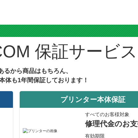
3,760 円
5,740 円
シアン
マゼンタ
イエ
染料
あり
互換インク
ス
保証サービス