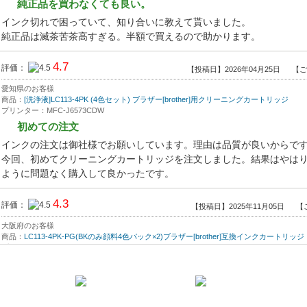
純正品を買わなくても良い。
インク切れで困っていて、知り合いに教えて貰いました。
純正品は滅茶苦茶高すぎる。半額で買えるので助かります。
4.7
評価：
【投稿日】2026年04月25日
【ご
愛知県のお客様
商品：
[洗浄液]LC113-4PK (4色セット) ブラザー[brother]用クリーニングカートリッジ
プリンター：MFC-J6573CDW
初めての注文
インクの注文は御社様でお願いしています。理由は品質が良いからで
今回、初めてクリーニングカートリッジを注文しました。結果はやは
ように問題なく購入して良かったです。
4.3
評価：
【投稿日】2025年11月05日
【
大阪府のお客様
商品：
LC113-4PK-PG(BKのみ顔料4色パック×2)ブラザー[brother]互換インクカートリッジ
プリンター：MFC-J6973CDW
インクの品質、価格
インクの品質、価格ともに満足して毎回使用させていただいています