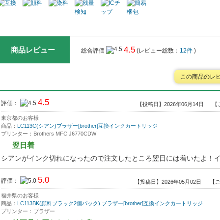
4.5
商品レビュー
総合評価
(レビュー総数：
12件
)
この商品のレ
4.5
評価：
【投稿日】2026年06月14日
【
東京都のお客様
商品：
LC113C(シアン)ブラザー[brother]互換インクカートリッジ
プリンター：Brothers MFC J6770CDW
翌日着
シアンがインク切れになったので注文したところ翌日には着いたよ！
5.0
評価：
【投稿日】2026年05月02日
【ご
福井県のお客様
商品：
LC113BK(顔料ブラック2個パック) ブラザー[brother]互換インクカートリッジ
プリンター：ブラザー