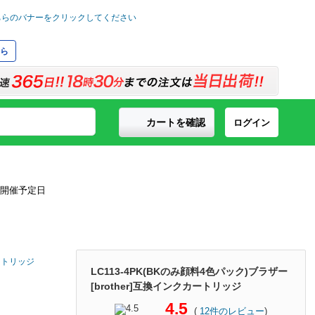
ら
カートを確認
ログイン
カートリッジ
LC113-4PK(BKのみ顔料4色パック)ブラザー
[brother]互換インクカートリッジ
4.5
(
12
件のレビュー
)