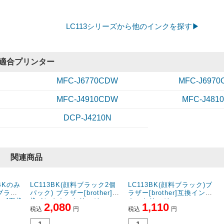
4.3
評価：
【投稿日】2023年06月19日
【ご
東京都のお客様
LC113シリーズから他のインクを探す▶
商品：
LC113-4PK+PGBK(BKのみ顔料4色パック+顔料ブラック1個)ブラザー[brother]
ジ
再購入
いつも利用しています。
適合プリンター
特に問題ありません。
MFC-J6770CDW
MFC-J697
純正と比べ、価格が安く助かります。
MFC-J4910CDW
MFC-J481
4.5
評価：
【投稿日】2021年12月04日
【ご
DCP-J4210N
東京都のお客様
商品：
LC113-4PK+PGBK(BKのみ顔料4色パック+顔料ブラック1個)ブラザー[brother]
ジ
プリンター：MFC-J6973CDW
いつも利用しています
関連商品
すぐに届いて安いのでいつも利用しています。
他の方のご指摘にもありましたが、交換時にインクがちょっと余って
たいない気がします。
4.5
評価：
【投稿日】2019年12月30日
【ご