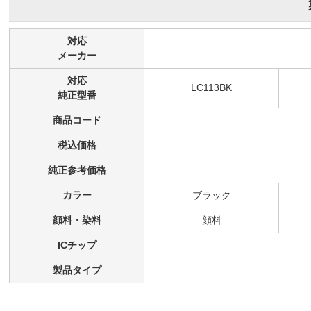
対応
メーカー
対応
LC113BK
純正型番
商品コード