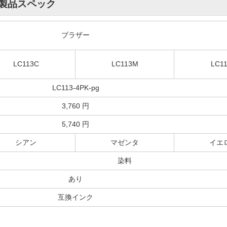
香川県のお客様
商品：
LC113M(マゼンタ)ブラザー[brother]互換インクカートリッジ
使いやすいです。
いつも使わせてもらっています。配達もスピーディですし、沢山注文
も利用できるので助かっています。印刷出来上がりも特に気になりま
と気になるのは、インクが未だ残っているのに検知されず、インク交換しな
[続きを読む]
4.7
評価：
【投稿日】2014年11月16日
【ご
岐阜県のお客様
商品：
LC113-4PK(BKのみ顔料4色パック)ブラザー[brother]互換インクカートリッジ
プリンター：MFC-J6970CDW
私の用途としては満足
製品スペック
小規模個人塾のチラシの印刷で使わせていただきました。
普通の白紙にモノクロで印刷。
ブラザー
純正に比べると若干グレー？かもしれませんが、悪影響がでるような
していないため満足しています。
LC113C
LC113M
LC1
LC113-4PK-pg