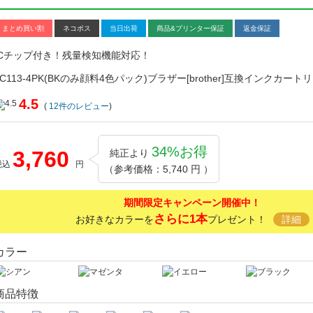
まとめ買い割
ネコポス
当日出荷
商品&プリンター保証
返金保証
ICチップ付き！残量検知機能対応！
LC113-4PK(BKのみ顔料4色パック)ブラザー[brother]互換インクカート
4.5
(
12
件のレビュー
)
34%お得
3,760
純正より
税込
円
（参考価格：5,740 円 ）
期間限定キャンペーン開催中！
さらに1本
お好きなカラーを
プレゼント！
詳細
カラー
商品特徴
キ