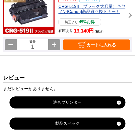
CRG-519II（ブラック大容量）キヤ
ノン[Canon]高品質互換トナーカー
トリッジ
49%お得
純正より
13,140円
在庫あり
(税込)
数量
カートに入れる
レビュー
まだレビューがありません。
製品スペック