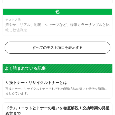
色
鮮やか、リアル、彩度、シャープなど、標準カラーサンプルと比
較し数値測定
白黒ドット
すべてのテスト項目を表示する
目視検査またはドットサイズ比較ボードを使用し数値測定
よく読まれている記事
グレースケール
互換トナー・リサイクルトナーとは
目視検査にて数値測定
互換トナー、リサイクルトナーそれぞれの製造方法の違いや特徴を簡潔に
まとめています。
ページ収量
ドラムユニットとトナーの違いを徹底解説！交換時期の見極
連続印刷時の安定した印刷枚数測定
め方まで