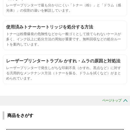
レーザープリンターで最も分かりにくい「トナー（粉）」と「ドラム（感
光体）」の役割の違いを解説しています。
定着度
摩擦試験機で濃度値を測定
使用済みトナーカートリッジを処分する方法
トナーは粉塵爆発の危険性などから一般ゴミとして捨てられないケースが
多く、インク以上に処分方法の周知が重要です。無料回収などの処分ルー
適合性
トを案内しています。
プリンターへの装着・固定位置の確認・接点の状態の確認
レーザープリンタートラブル かすれ・ムラの原因と対処法
レーザープリンターで発生しがちな印刷不良（かすれ、黒点など）に対す
生涯印刷
る汎用的なメンテナンス方法（トナーを振る、ドラムを拭くなど）がまと
められています。
サンプルを規定枚数以上印刷できる
印刷中に紙詰まり、異音、粉漏れ等の異常がないことを確認
ページトップ
環境耐性
商品をさがす
温度変化耐性・湿度影響・保管条件適合性の確認