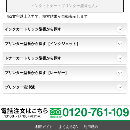
印刷耐久性
※2文字以上入力で、検索結果が自動表示します
ページ印刷可能枚数・連続印刷時の安定性・経時変化の影響の確
インクカートリッジ型番から探す
認
プリンター型番から探す［インクジェット］
寿命レポート
トナーカートリッジ型番から探す
ページ収量、1,000ページあたりのパウダー消費量、転写率、
SAD値を計測
プリンター型番から探す［レーザー］
落下試験
プリンター洗浄液
各側面から落下テストを実施し、製品に傷、ひび割れ、粉漏れ等
がない
外観
ご利用ガイド
よくあるQA
利用規約