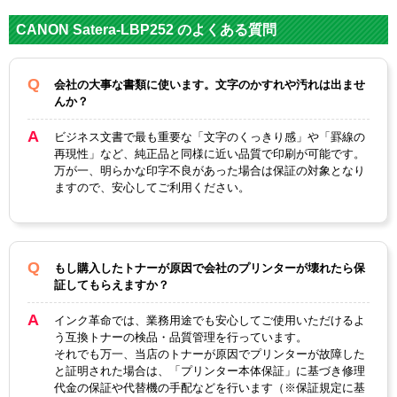
対応
キヤノン
メーカー
CANON Satera-LBP252 のよくある質問
対応
CRG-519II
純正型番
会社の大事な書類に使います。文字のかすれや汚れは出ませ
んか？
カラー
ブラック
ビジネス文書で最も重要な「文字のくっきり感」や「罫線の
ICチップ
あり
再現性」など、純正品と同様に近い品質で印刷が可能です。
万が一、明らかな印字不良があった場合は保証の対象となり
製品タイプ
互換トナー
ますので、安心してご利用ください。
もし購入したトナーが原因で会社のプリンターが壊れたら保
証してもらえますか？
インク革命では、業務用途でも安心してご使用いただけるよ
う互換トナーの検品・品質管理を行っています。
それでも万一、当店のトナーが原因でプリンターが故障した
と証明された場合は、「プリンター本体保証」に基づき修理
代金の保証や代替機の手配などを行います（※保証規定に基