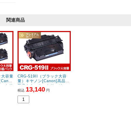
関連商品
ック大容量
CRG-519II（ブラック大容
Cano
量）キヤノン[Canon]高品質
カートリ
互換トナーカートリッジ
13,140
税込
円