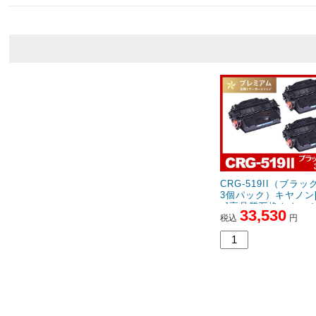
CRG-519II（ブラ
3個パック）キヤノン[
n]高品質互換トナー
33,530
ッジ
税込
円