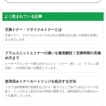
目視検査またはドットサイズ比較ボードを使用し数値測定
よく読まれている記事
グレースケール
互換トナー・リサイクルトナーとは
目視検査にて数値測定
互換トナー、リサイクルトナーそれぞれの製造方法の違いや特徴を簡潔に
まとめています。
ページ収量
ドラムユニットとトナーの違いを徹底解説！交換時期の見極
連続印刷時の安定した印刷枚数測定
め方まで
レーザープリンターで最も分かりにくい「トナー（粉）」と「ドラム（感
光体）」の役割の違いを解説しています。
定着度
摩擦試験機で濃度値を測定
使用済みトナーカートリッジを処分する方法
トナーは粉塵爆発の危険性などから一般ゴミとして捨てられないケースが
多く、インク以上に処分方法の周知が重要です。無料回収などの処分ルー
適合性
トを案内しています。
プリンターへの装着・固定位置の確認・接点の状態の確認