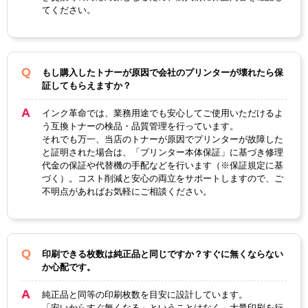
プ
てください。
製品タ
リサイクルトナー
イプ
もし購入したトナーが原因で会社のプリンターが壊れたら保
証してもらえますか？
インク革命では、業務用途でも安心してご使用いただけるよ
う互換トナーの検品・品質管理を行っています。
それでも万一、当店のトナーが原因でプリンターが故障した
と証明された場合は、「プリンター本体保証」に基づき修理
代金の保証や代替機の手配などを行います（※保証規定に基
づく）。コスト削減と安心の両立をサポートしますので、ご
不明点があればお気軽にご相談ください。
印刷できる枚数は純正品と同じですか？すぐに無くならない
か心配です。
純正品と同等の印刷枚数を目安に設計しています。
「安いからすぐ無くなる」ということはなく、大量印刷を行