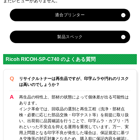
まだレビューがありません。
製品スペック
対応
メーカ
リコー
Ricoh RICOH-SP-C740 のよくある質問
ー
IPSIO-
IPSIO-
IPSIO-
IPSIO-
リサイクルトナーは再生品ですが、印字ムラや汚れのリスク
対応
SP-
SP-
SP-
SP-
は高いのでしょうか？
純正型
C740HB
C740H
C740HY
C740H
番
K ブラ
C シア
イエ
M マゼ
再生品の特性上、部材の状態によって個体差が出る可能性は
あります。
ック
ン
ロー
ンタ
インク革命では、回収品の選別と再生工程（洗浄・部材点
ブラッ
イエロ
マゼン
検・必要に応じた部品交換・印字テスト等）を前提に取り扱
カラー
シアン
い、出荷前に品質確認を行うことで、印字ムラ・カブリ・汚
ク
ー
タ
れといった不安点を抑える運用を重視しています。万一、実
用上問題となる印字不良が発生した場合は、保証規定に基づ
ICチッ
あり
き交換等の対応対象となるため、購入前に保証内容を確認し