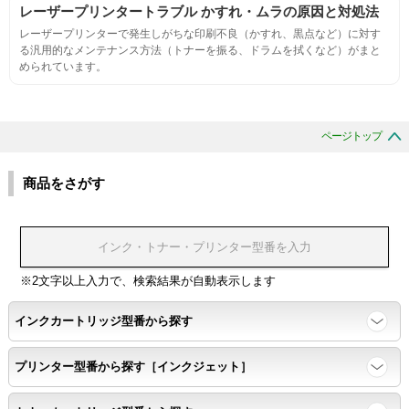
レーザープリンタートラブル かすれ・ムラの原因と対処法
レーザープリンターで発生しがちな印刷不良（かすれ、黒点など）に対す
生涯印刷
る汎用的なメンテナンス方法（トナーを振る、ドラムを拭くなど）がまと
められています。
サンプルを規定枚数以上印刷できる
印刷中に紙詰まり、異音、粉漏れ等の異常がないことを確認
ページトップ
環境耐性
商品をさがす
温度変化耐性・湿度影響・保管条件適合性の確認
印刷耐久性
※2文字以上入力で、検索結果が自動表示します
ページ印刷可能枚数・連続印刷時の安定性・経時変化の影響の確
インクカートリッジ型番から探す
認
プリンター型番から探す［インクジェット］
寿命レポート