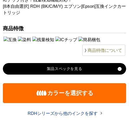
[8本自由選択] RDH (BK/C/M/Y) エプソン[Epson]互換インクカー
トリッジ
商品特徴
商品特徴について
製品スペック
対応
エプソン
カラーを選択する
メーカー
対応
RDH-BK-L
RDH-C
RDH-M
RDH-Y
純正型番
RDHシリーズから他のインクを探す
商品コード
RDH-8_select