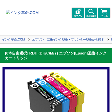
インク革命.COM
エプソン 互換インク型番・プリンター型番から探す
[8本自由選択] RDH (BK/C/M/Y) エプソン[Epson]互換インク
カートリッジ