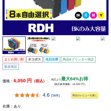
まとめ買い割
ネコポス
当日出荷
商品&プリンター保証
返金保証
最大64%お得
6,050 円
純正より
価格：
（税込）
(純正参考価格：16,580 円 )
4.6
(34件)
商品のレビューを書く
在庫：あり