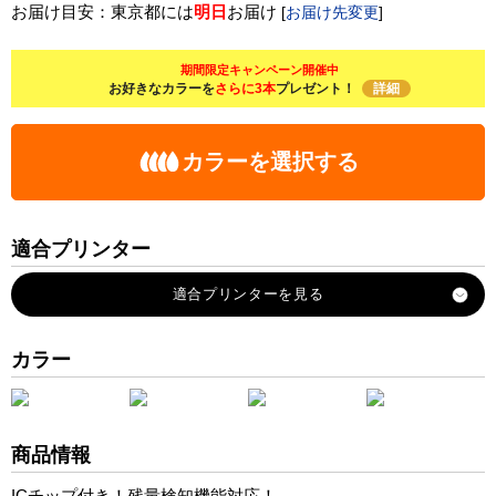
お届け目安：東京都には
明日
お届け
[
お届け先変更
]
期間限定キャンペーン開催中
お好きなカラーを
さらに3本
プレゼント！
詳細
カラーを選択する
適合プリンター
PX-048A
PX-049A
カラー
商品情報
ICチップ付き！残量検知機能対応！