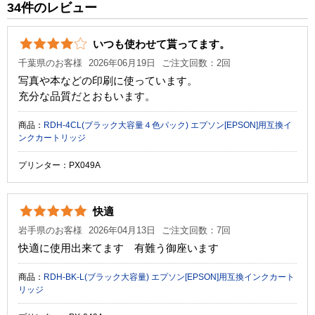
34件のレビュー
税込価格
6,050 円
純正参考価格
16,580 円
いつも使わせて貰ってます。
カラー
ブラック
シアン
マゼンタ
イエロー
千葉県のお客様
2026年06月19日
ご注文回数：2回
写真や本などの印刷に使っています。
顔料・染料
染料
充分な品質だとおもいます。
ICチップ
あり
商品：
RDH-4CL(ブラック大容量４色パック) エプソン[EPSON]用互換イ
ンクカートリッジ
製品タイプ
互換インク
プリンター：PX049A
快適
岩手県のお客様
2026年04月13日
ご注文回数：7回
快適に使用出来てます 有難う御座います
商品：
RDH-BK-L(ブラック大容量) エプソン[EPSON]用互換インクカート
リッジ