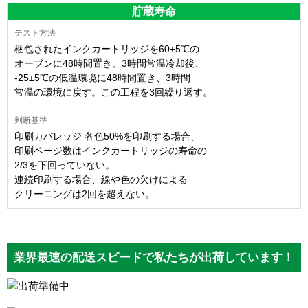
貯蔵寿命
梱包されたインクカートリッジを60±5℃の
オーブンに48時間置き、3時間常温冷却後、
-25±5℃の低温環境に48時間置き、3時間
常温の環境に戻す。この工程を3回繰り返す。
印刷カバレッジ 各色50%を印刷する場合、
印刷ページ数はインクカートリッジの寿命の
2/3を下回っていない。
連続印刷する場合、線や色の欠けによる
クリーニングは2回を超えない。
業界最速の配送スピードで私たちが出荷しています！