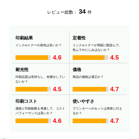
34
レビュー総数：
件
印刷結果
定着性
インクorトナーの発色は良いか？
インクorトナーが用紙に馴染んで、
色ムラやにじみはないか？
4.6
4.5
耐光性
価格
印刷品質は長持ちし、色褪せしてい
商品の価格は適正か？
ないか？
4.5
4.7
印刷コスト
使いやすさ
価格と印刷枚数を考慮して、コスト
プリンターへのセットは簡単に行え
パフォーマンスは高いか？
るか？
4.6
4.7