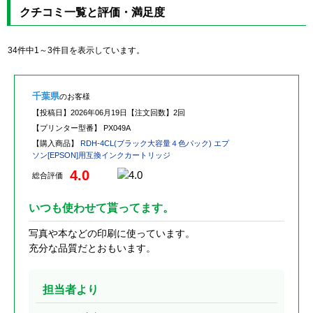
クチコミ一覧と評価・満足度
34件中1～3件目を表示しています。
千葉県
のお客様
【投稿日】
2026年06月19日
【注文回数】
2回
【プリンター型番】
PX049A
【購入商品】
RDH-4CL(ブラック大容量４色パック) エプ
ソン[EPSON]用互換インクカートリッジ
4.0
総合評価
いつも使わせて貰ってます。
写真や本などの印刷に使っています。
充分な品質だとおもいます。
担当者より