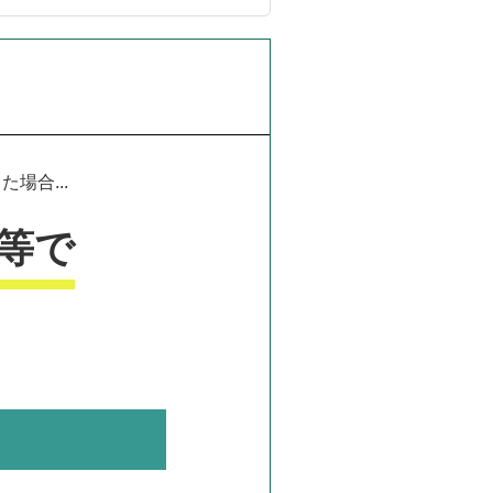
場合...
等で