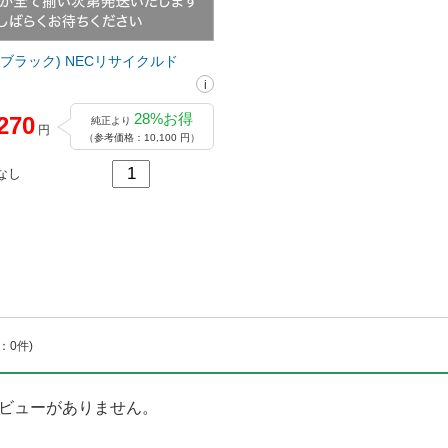
31(ブラック) NECリサイクルド
28%お得
270
純正より
円
（参考価格：10,100 円）
なし
：0件)
ビューがありません。