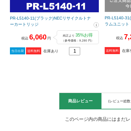
PR-L5140-
PR-L5140-11(ブラック)NECリサイクルトナ
ラムユニット
ーカートリッジ
35%お得
7,
6,060
純正より
税込
税込
円
（参考価格：9,280 円）
在庫
送料無料
在庫あり
当日出荷
送料無料
商品レビュー
(レビュー総数
このページ内の商品にはまだレ