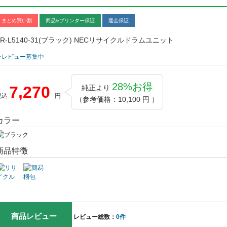
まとめ買い割
商品&プリンター保証
返金保証
PR-L5140-31(ブラック) NECリサイクルドラムユニット
★レビュー募集中
28%お得
7,270
純正より
税込
円
（参考価格：10,100 円 ）
カラー
商品特徴
商品レビュー
レビュー総数：
0件