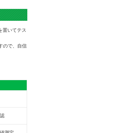
きを置いてテス
ますので、自信
認
値測定