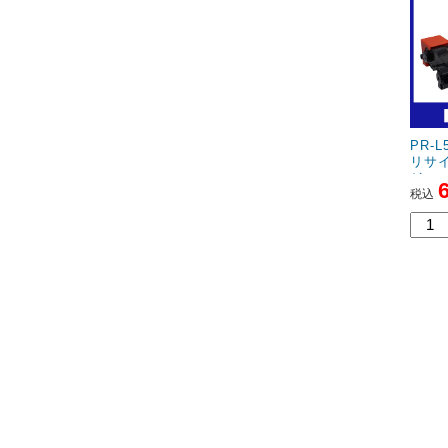
PR-L
リサ
ジ
税込