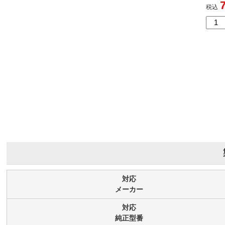
PGI
ン[C
リッ
税込