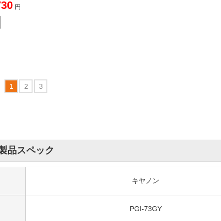
-73C（シアン）キヤノ
anon]互換インクカート
ジ
730
円