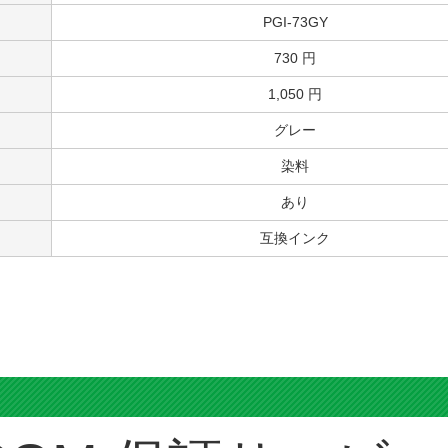
製品スペック
キヤノン
PGI-73GY
PGI-73GY
730 円
1,050 円
グレー
染料