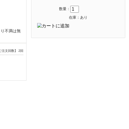
数量：
在庫：あり
まり不満は無
ご注文回数】 2回
内臓のインク
を汚すだけで