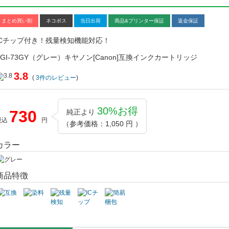
まとめ買い割
ネコポス
当日出荷
商品&プリンター保証
返金保証
ICチップ付き！残量検知機能対応！
PGI-73GY（グレー）キヤノン[Canon]互換インクカートリッジ
3.8
(
3
件のレビュー
)
30%お得
730
純正より
税込
円
（参考価格：1,050 円 ）
カラー
商品特徴