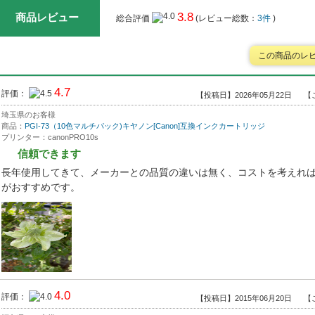
3.8
商品レビュー
総合評価
(レビュー総数：
3件
)
この商品のレ
4.7
評価：
【投稿日】2026年05月22日
【
埼玉県のお客様
商品：
PGI-73（10色マルチパック)キヤノン[Canon]互換インクカートリッジ
プリンター：canonPRO10s
信頼できます
長年使用してきて、メーカーとの品質の違いは無く、コストを考えれ
がおすすめです。
4.0
評価：
【投稿日】2015年06月20日
【