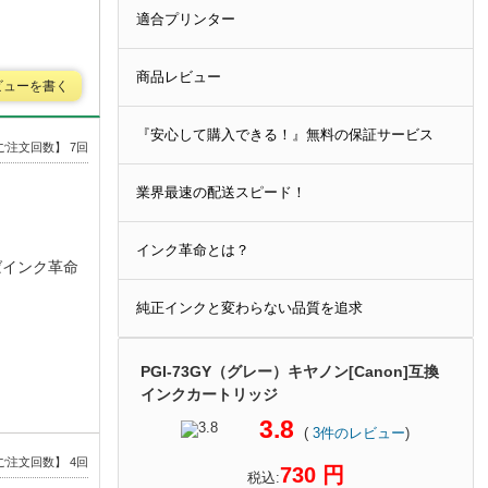
適合プリンター
商品レビュー
ビューを書く
『安心して購入できる！』無料の保証サービス
ご注文回数】 7回
業界最速の配送スピード！
インク革命とは？
ばインク革命
純正インクと変わらない品質を追求
PGI-73GY（グレー）キヤノン[Canon]互換
インクカートリッジ
3.8
(
3
件のレビュー
)
ご注文回数】 4回
730 円
税込: