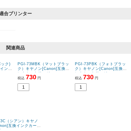
適合プリンター
関連商品
パック)
PGI-73MBK（マットブラッ
PGI-73PBK（フォトブラッ
換インク
ク）キヤノン[Canon]互換イ
ク）キヤノン[Canon]互換イ
ンクカートリッジ
ンクカートリッジ
730
730
税込
円
税込
円