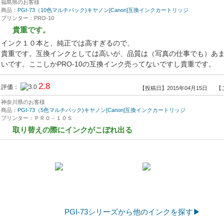
福島県のお客様
商品：
PGI-73（10色マルチパック)キヤノン[Canon]互換インクカートリッジ
プリンター：PRO-10
貴重です。
インク１０本と、純正では高すぎるので、
貴重です。互換インクとしては高いが、品質は（写真の仕事でも）あ
いです。ここしかPRO-10の互換インク売ってないですし貴重です。
2.8
評価：
【投稿日】2015年04月15日
【
神奈川県のお客様
商品：
PGI-73（5色マルチパック)キヤノン[Canon]互換インクカートリッジ
プリンター：ＰＲＯ－１０Ｓ
取り替えの際にインクがこぼれ出る
これまでインクを１５本ほど取り替えたのだが、キャップを外す際に
がこぼれだしたのが４本（ＧＹ，ＰＢＫ，ＭＢＫ、ＣＯ）もあり、手
なく、液量の損失も馬鹿になりません。。。残念です。
PGI-73シリーズから他のインクを探す▶