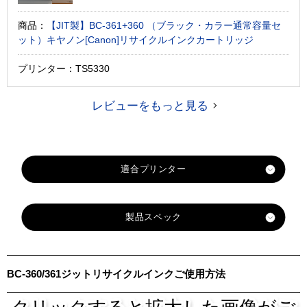
商品：
【JIT製】BC-361+360 （ブラック・カラー通常容量セ
ット）キヤノン[Canon]リサイクルインクカートリッジ
プリンター：TS5330
レビューをもっと見る
適合プリンター
PIXUS-TS5430
製品スペック
PIXUS-TS5330
対応
メーカ
キヤノン
BC-360/361ジットリサイクルインクご使用方法
ー
対応