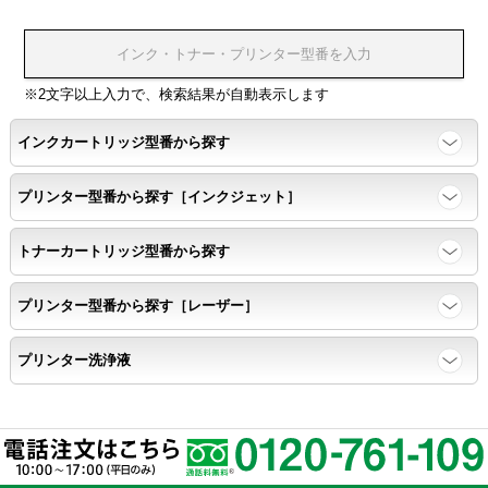
浸透性テスト用のサンプルを印刷する。
※2文字以上入力で、検索結果が自動表示します
任意の色を背景として使用し、
背景と違う色で8号サイズのArialフォントで
インクカートリッジ型番から探す
鮮明に印刷できること。
プリンター型番から探す［インクジェット］
速乾性
トナーカートリッジ型番から探す
互換性テストサンプルを5ページ連続印刷する。
プリンター型番から探す［レーザー］
前のページのインクが
プリンター洗浄液
次のページの裏面に染み込まない。
飛び散り
標準カラーサンプル /