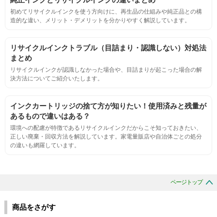
鮮やか、リアル、彩度、シャープなど、
初めてリサイクルインクを使う方向けに、再生品の仕組みや純正品との構
標準カラ―サンプルと比べて大きな違いがないこと。
造的な違い、メリット・デメリットを分かりやすく解説しています。
におい
リサイクルインクトラブル（目詰まり・認識しない）対処法
まとめ
サンプルシートを印刷し、直接においを嗅ぐ。
リサイクルインクが認識しなかった場合や、目詰まりが起こった場合の解
決方法についてご紹介いたします。
刺激的なにおいがしないこと。
インクカートリッジの捨て方が知りたい！使用済みと残量が
あるもので違いはある？
互換性
環境への配慮が特徴であるリサイクルインクだからこそ知っておきたい、
正しい廃棄・回収方法を解説しています。家電量販店や自治体ごとの処分
の違いも網羅しています。
互換性テスト用のサンプルを印刷する。
色の重なりの境界が明確で、
ページトップ
色同士のにじみがないこと。
商品をさがす
浸透性