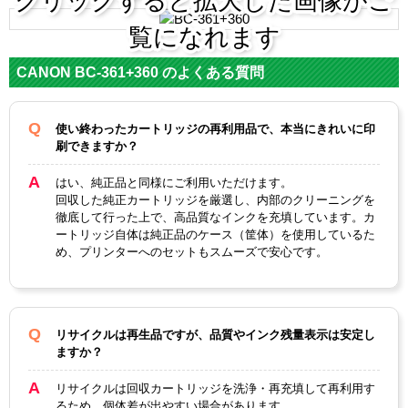
クリックすると拡大した画像がご
BC-
BC-
純正型
BC-361
BC-360
361XL
360XL
覧になれます
番
カテゴ
CANON BC-361+360 のよくある質問
BC-361+360シリーズ
リ
3色カラ
ブラッ
3色カラ
ブラッ
使い終わったカートリッジの再利用品で、本当にきれいに印
カラー
ー
ク
ー
ク
刷できますか？
顔料・
はい、純正品と同様にご利用いただけます。
染料
顔料
染料
顔料
染料
回収した純正カートリッジを厳選し、内部のクリーニングを
徹底して行った上で、高品質なインクを充填しています。カ
ICチッ
ートリッジ自体は純正品のケース（筐体）を使用しているた
あり
プ
め、プリンターへのセットもスムーズで安心です。
製品タ
リサイクルインク
イプ
リサイクルは再生品ですが、品質やインク残量表示は安定し
ますか？
リサイクルは回収カートリッジを洗浄・再充填して再利用す
るため、個体差が出やすい場合があります。