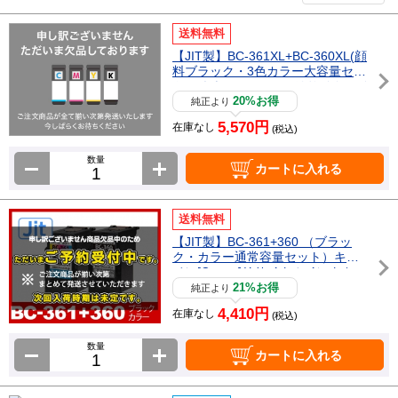
送料無料
【JIT製】BC-361XL+BC-360XL(顔
料ブラック・3色カラー大容量セッ
ト) / キヤノン[Canon]リサイクルイ
ンクカートリッジ
20%お得
純正より
5,570円
在庫なし
(税込)
数量
カートに入れる
送料無料
【JIT製】BC-361+360 （ブラッ
ク・カラー通常容量セット）キヤ
ノン[Canon]リサイクルインクカー
トリッジ
21%お得
純正より
4,410円
在庫なし
(税込)
数量
カートに入れる