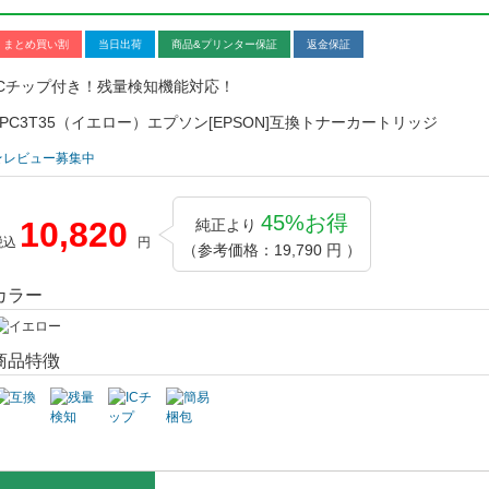
まとめ買い割
当日出荷
商品&プリンター保証
返金保証
ICチップ付き！残量検知機能対応！
LPC3T35（イエロー）エプソン[EPSON]互換トナーカートリッジ
★レビュー募集中
45%お得
10,820
純正より
税込
円
（参考価格：19,790 円 ）
カラー
商品特徴