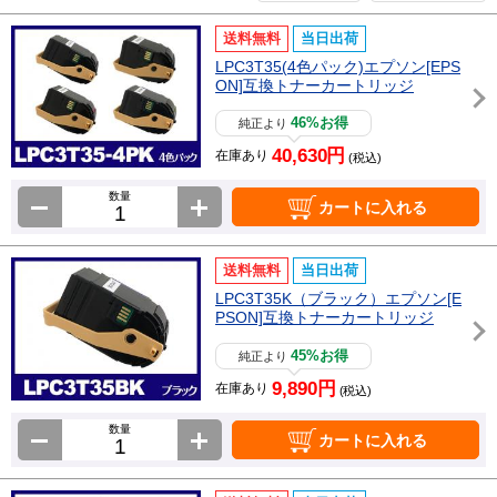
送料無料
当日出荷
LPC3T35(4色パック)エプソン[EPS
ON]互換トナーカートリッジ
46%お得
純正より
40,630円
在庫あり
(税込)
数量
カートに入れる
送料無料
当日出荷
LPC3T35K（ブラック）エプソン[E
PSON]互換トナーカートリッジ
45%お得
純正より
9,890円
在庫あり
(税込)
数量
カートに入れる