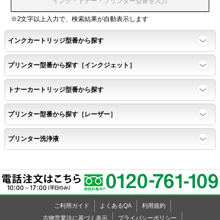
印刷耐久性
※2文字以上入力で、検索結果が自動表示します
ページ印刷可能枚数・連続印刷時の安定性・経時変化の影響の確
インクカートリッジ型番から探す
認
プリンター型番から探す［インクジェット］
寿命レポート
トナーカートリッジ型番から探す
ページ収量、1,000ページあたりのパウダー消費量、転写率、
SAD値を計測
プリンター型番から探す［レーザー］
落下試験
プリンター洗浄液
各側面から落下テストを実施し、製品に傷、ひび割れ、粉漏れ等
がない
外観
ご利用ガイド
よくあるQA
利用規約
粉漏れや損傷箇所はないか目視確認
古物営業法に基づく表示
プライバシーポリシー