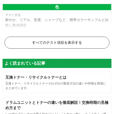
色
鮮やか、リアル、彩度、シャープなど、標準カラーサンプルと比
較し数値測定
白黒ドット
すべてのテスト項目を表示する
目視検査またはドットサイズ比較ボードを使用し数値測定
よく読まれている記事
グレースケール
互換トナー・リサイクルトナーとは
目視検査にて数値測定
互換トナー、リサイクルトナーそれぞれの製造方法の違いや特徴を簡潔に
まとめています。
ページ収量
ドラムユニットとトナーの違いを徹底解説！交換時期の見極
連続印刷時の安定した印刷枚数測定
め方まで
レーザープリンターで最も分かりにくい「トナー（粉）」と「ドラム（感