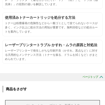
光体）」の役割の違いを解説しています。
定着度
摩擦試験機で濃度値を測定
使用済みトナーカートリッジを処分する方法
トナーは粉塵爆発の危険性などから一般ゴミとして捨てられないケースが
多く、インク以上に処分方法の周知が重要です。無料回収などの処分ルー
適合性
トを案内しています。
プリンターへの装着・固定位置の確認・接点の状態の確認
レーザープリンタートラブル かすれ・ムラの原因と対処法
レーザープリンターで発生しがちな印刷不良（かすれ、黒点など）に対す
生涯印刷
る汎用的なメンテナンス方法（トナーを振る、ドラムを拭くなど）がまと
められています。
サンプルを規定枚数以上印刷できる
印刷中に紙詰まり、異音、粉漏れ等の異常がないことを確認
ページトップ
環境耐性
商品をさがす
温度変化耐性・湿度影響・保管条件適合性の確認