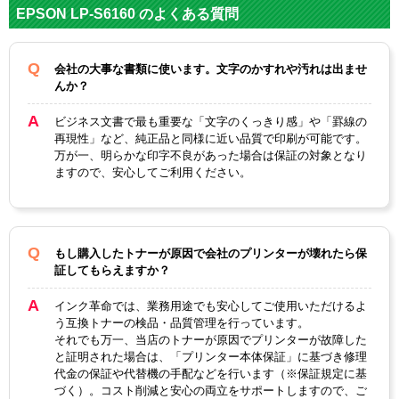
メーカ
エプソン
EPSON LP-S6160 のよくある質問
ー
対応
LPC3T3
LPC3T3
LPC3T3
会社の大事な書類に使います。文字のかすれや汚れは出ませ
LPC3T3
純正型
5Y イ
5C シ
5M マゼ
んか？
5K
番
エロー
アン
ンタ
ビジネス文書で最も重要な「文字のくっきり感」や「罫線の
ブラッ
イエロ
マゼン
再現性」など、純正品と同様に近い品質で印刷が可能です。
カラー
シアン
ク
ー
タ
万が一、明らかな印字不良があった場合は保証の対象となり
ますので、安心してご利用ください。
ICチッ
あり
プ
製品タ
互換トナー
もし購入したトナーが原因で会社のプリンターが壊れたら保
イプ
証してもらえますか？
インク革命では、業務用途でも安心してご使用いただけるよ
う互換トナーの検品・品質管理を行っています。
それでも万一、当店のトナーが原因でプリンターが故障した
と証明された場合は、「プリンター本体保証」に基づき修理
代金の保証や代替機の手配などを行います（※保証規定に基
づく）。コスト削減と安心の両立をサポートしますので、ご