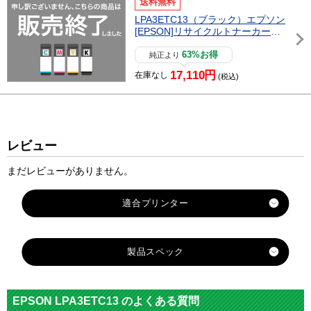
送料無料
LPA3ETC13（ブラック）エプソン
[EPSON]リサイクルトナーカート
リッジ
63%お得
純正より
17,110円
在庫なし
(税込)
レビュー
まだレビューがありません。
適合プリンター
LP-7500
製品スペック
LP-7500CS
LP-7500R
対応
エプソン
LP-7700
メーカー
EPSON LPA3ETC13 のよくある質問
LP-7700CS