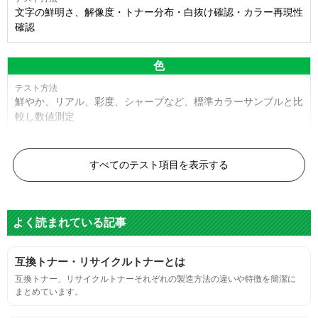
文字の鮮明さ、解像度・トナー分布・白抜け確認・カラー再現性
確認
色
鮮やか、リアル、彩度、シャープなど、標準カラーサンプルと比
較し数値測定
白黒ドット
すべてのテスト項目を表示する
目視検査またはドットサイズ比較ボードを使用し数値測定
よく読まれている記事
グレースケール
互換トナー・リサイクルトナーとは
目視検査にて数値測定
互換トナー、リサイクルトナーそれぞれの製造方法の違いや特徴を簡潔に
まとめています。
ページ収量