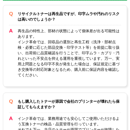
対応
LP-7700N
LPA3ETC13 ブラック
純正型番
リサイクルトナーは再生品ですが、印字ムラや汚れのリスク
LP-7700R
は高いのでしょうか？
カテゴリ
LPA3ETC13シリーズ
LP-8900
LP-8900N
再生品の特性上、部材の状態によって個体差が出る可能性は
カラー
ブラック
あります。
LP-8900N2
インク革命では、回収品の選別と再生工程（洗浄・部材点
ICチップ
あり
LP-8900N3
検・必要に応じた部品交換・印字テスト等）を前提に取り扱
い、出荷前に品質確認を行うことで、印字ムラ・カブリ・汚
LP-8900R
製品タイプ
リサイクルトナー
れといった不安点を抑える運用を重視しています。万一、実
用上問題となる印字不良が発生した場合は、保証規定に基づ
き交換等の対応対象となるため、購入前に保証内容を確認し
てください。
もし購入したトナーが原因で会社のプリンターが壊れたら保
証してもらえますか？
インク革命では、業務用途でも安心してご使用いただけるよ
う互換トナーの検品・品質管理を行っています。
それでも万一、当店のトナーが原因でプリンターが故障した