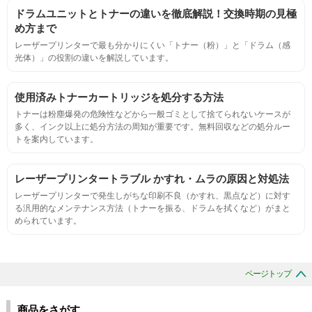
ドラムユニットとトナーの違いを徹底解説！交換時期の見極
連続印刷時の安定した印刷枚数測定
め方まで
レーザープリンターで最も分かりにくい「トナー（粉）」と「ドラム（感
光体）」の役割の違いを解説しています。
定着度
摩擦試験機で濃度値を測定
使用済みトナーカートリッジを処分する方法
トナーは粉塵爆発の危険性などから一般ゴミとして捨てられないケースが
多く、インク以上に処分方法の周知が重要です。無料回収などの処分ルー
適合性
トを案内しています。
プリンターへの装着・固定位置の確認・接点の状態の確認
レーザープリンタートラブル かすれ・ムラの原因と対処法
レーザープリンターで発生しがちな印刷不良（かすれ、黒点など）に対す
生涯印刷
る汎用的なメンテナンス方法（トナーを振る、ドラムを拭くなど）がまと
められています。
サンプルを規定枚数以上印刷できる
印刷中に紙詰まり、異音、粉漏れ等の異常がないことを確認
ページトップ
環境耐性
商品をさがす