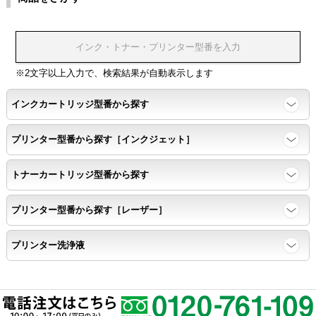
温度変化耐性・湿度影響・保管条件適合性の確認
印刷耐久性
※2文字以上入力で、検索結果が自動表示します
ページ印刷可能枚数・連続印刷時の安定性・経時変化の影響の確
インクカートリッジ型番から探す
認
プリンター型番から探す［インクジェット］
寿命レポート
トナーカートリッジ型番から探す
ページ収量、1,000ページあたりのパウダー消費量、転写率、
SAD値を計測
プリンター型番から探す［レーザー］
落下試験
プリンター洗浄液
各側面から落下テストを実施し、製品に傷、ひび割れ、粉漏れ等
がない