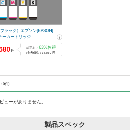
2（ブラック）エプソン[EPSON]
ナーカートリッジ
63%お得
680
純正より
円
（参考価格：34,580 円）
：0件)
ビューがありません。
製品スペック