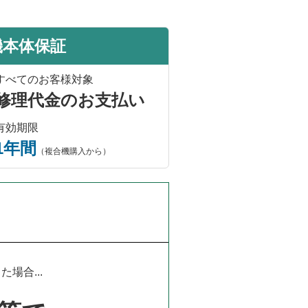
機本体保証
すべてのお客様対象
修理代金のお支払い
有効期限
1年間
（複合機購入から）
場合...