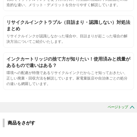
標準カラ―サンプルと比べて大きな違いがないこと。
造的な違い、メリット・デメリットを分かりやすく解説しています。
におい
リサイクルインクトラブル（目詰まり・認識しない）対処法
まとめ
サンプルシートを印刷し、直接においを嗅ぐ。
リサイクルインクが認識しなかった場合や、目詰まりが起こった場合の解
決方法についてご紹介いたします。
刺激的なにおいがしないこと。
インクカートリッジの捨て方が知りたい！使用済みと残量が
あるもので違いはある？
互換性
環境への配慮が特徴であるリサイクルインクだからこそ知っておきたい、
正しい廃棄・回収方法を解説しています。家電量販店や自治体ごとの処分
の違いも網羅しています。
互換性テスト用のサンプルを印刷する。
色の重なりの境界が明確で、
ページトップ
色同士のにじみがないこと。
商品をさがす
浸透性