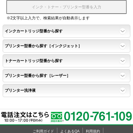
浸透性テスト用のサンプルを印刷する。
※2文字以上入力で、検索結果が自動表示します
任意の色を背景として使用し、
背景と違う色で8号サイズのArialフォントで
インクカートリッジ型番から探す
鮮明に印刷できること。
プリンター型番から探す［インクジェット］
速乾性
トナーカートリッジ型番から探す
互換性テストサンプルを5ページ連続印刷する。
プリンター型番から探す［レーザー］
前のページのインクが
プリンター洗浄液
次のページの裏面に染み込まない。
飛び散り
標準カラーサンプル /
互換性テストサンプルを印刷する。
ご利用ガイド
よくあるQA
利用規約