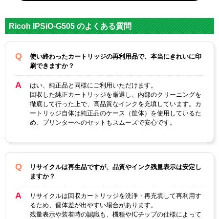
対応
メーカ
リコー
Ricoh IPSiO-G505 のよくある質問
ー
RC-
RC-
RC-
RC-
使い終わったカートリッジの再利用品で、本当にきれいに印
対応
1Y01（
1K01（
1M01（
1C01（
刷できますか？
純正型
イエロ
ブラッ
マゼン
シア
番
ー）
ク）
タ）
ン）
はい、純正品と同様にご利用いただけます。
回収した純正カートリッジを厳選し、内部のクリーニングを
イエロ
ブラッ
マゼン
徹底して行った上で、高品質なインクを充填しています。カ
カラー
シアン
ー
ク
タ
ートリッジ自体は純正品のケース（筐体）を使用しているた
め、プリンターへのセットもスムーズで安心です。
顔料・
顔料
染料
ICチッ
あり
リサイクルは再生品ですが、品質やインク残量表示は安定し
プ
ますか？
製品タ
リサイクルインク
リサイクルは回収カートリッジを洗浄・再充填して再利用す
イプ
るため、個体差が出やすい場合があります。
残量表示や装着時の認識も、機種やICチップの仕様によって