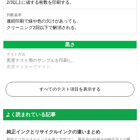
2/3以上に値する枚数を印刷する。
連続印刷で線や色の欠けがあっても、
クリーニング2回以下で解消される。
黒さ
黒度テスト用のサンプルを印刷し、
黒度テスターでテスト。
黒度の技術基準に適合する。
すべてのテスト項目を表示する
色
よく読まれている記事
標準カラーサンプルを印刷する。
純正インクとリサイクルインクの違いまとめ
鮮やか、リアル、彩度、シャープなど、
初めてリサイクルインクを使う方向けに、再生品の仕組みや純正品との構