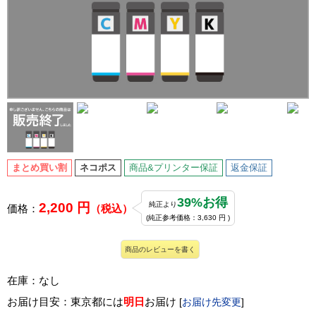
まとめ買い割
ネコポス
商品&プリンター保証
返金保証
39%お得
2,200 円
純正より
価格：
（税込）
(純正参考価格：3,630 円 )
商品のレビューを書く
在庫：なし
お届け目安：東京都には
明日
お届け
[
お届け先変更
]