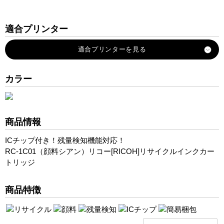
適合プリンター
IPSiO-G505
IPSiO-G515
IPSiO-G707
カラー
IPSiO-G707ME
IPSiO-G717
商品情報
ICチップ付き！残量検知機能対応！
RC-1C01（顔料シアン）リコー[RICOH]リサイクルインクカー
トリッジ
商品特徴