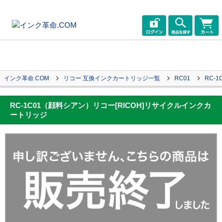
インク革命.COM
リコー 互換インクカートリッジ一覧
RC01
RC-
RC-1C01（顔料シアン）リコー[RICOH]リサイクルインクカ
ートリッジ