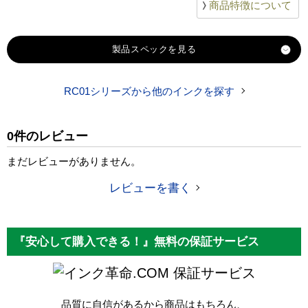
商品特徴について
製品スペック
RC01シリーズから他のインクを探す
対応
リコー
メーカー
0件のレビュー
対応
RC-1C01（シアン）
純正型番
まだレビューがありません。
商品コード
RC-1C01
レビューを書く
税込価格
2,200 円
純正参考価格
3,630 円
『安心して購入できる！』無料の保証サービス
カラー
シアン
保証サービス
顔料・染料
顔料
品質に自信があるから商品はもちろん、
ICチップ
あり