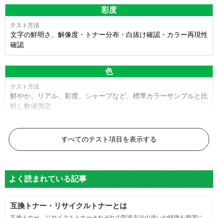
彩度
文字の鮮明さ、解像度・トナー分布・白抜け確認・カラー再現性
確認
色
鮮やか、リアル、彩度、シャープなど、標準カラーサンプルと比
較し数値測定
白黒ドット
すべてのテスト項目を表示する
目視検査またはドットサイズ比較ボードを使用し数値測定
よく読まれている記事
グレースケール
互換トナー・リサイクルトナーとは
目視検査にて数値測定
互換トナー、リサイクルトナーそれぞれの製造方法の違いや特徴を簡潔に