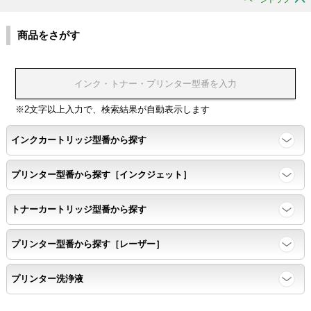
環境耐性
商品をさがす
温度変化耐性・湿度影響・保管条件適合性の確認
印刷耐久性
※2文字以上入力で、検索結果が自動表示します
ページ印刷可能枚数・連続印刷時の安定性・経時変化の影響の確
インクカートリッジ型番から探す
認
プリンター型番から探す［インクジェット］
寿命レポート
トナーカートリッジ型番から探す
ページ収量、1,000ページあたりのパウダー消費量、転写率、
SAD値を計測
プリンター型番から探す［レーザー］
落下試験
プリンター洗浄液
各側面から落下テストを実施し、製品に傷、ひび割れ、粉漏れ等