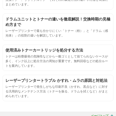
まとめています。
ページ収量
ドラムユニットとトナーの違いを徹底解説！交換時期の見極
連続印刷時の安定した印刷枚数測定
め方まで
レーザープリンターで最も分かりにくい「トナー（粉）」と「ドラム（感
光体）」の役割の違いを解説しています。
定着度
摩擦試験機で濃度値を測定
使用済みトナーカートリッジを処分する方法
トナーは粉塵爆発の危険性などから一般ゴミとして捨てられないケースが
多く、インク以上に処分方法の周知が重要です。無料回収などの処分ルー
適合性
トを案内しています。
プリンターへの装着・固定位置の確認・接点の状態の確認
レーザープリンタートラブル かすれ・ムラの原因と対処法
レーザープリンターで発生しがちな印刷不良（かすれ、黒点など）に対す
生涯印刷
る汎用的なメンテナンス方法（トナーを振る、ドラムを拭くなど）がまと
められています。
サンプルを規定枚数以上印刷できる
印刷中に紙詰まり、異音、粉漏れ等の異常がないことを確認
ページトップ