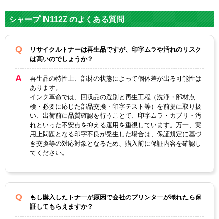
対応
シャープ
メーカー
シャープ IN112Z のよくある質問
対応
IN112Z
純正型番
リサイクルトナーは再生品ですが、印字ムラや汚れのリスク
は高いのでしょうか？
カテゴリ
IN112Zシリーズ
再生品の特性上、部材の状態によって個体差が出る可能性は
カラー
ブラック
あります。
インク革命では、回収品の選別と再生工程（洗浄・部材点
ICチップ
あり
検・必要に応じた部品交換・印字テスト等）を前提に取り扱
い、出荷前に品質確認を行うことで、印字ムラ・カブリ・汚
製品タイプ
リサイクルトナー
れといった不安点を抑える運用を重視しています。万一、実
用上問題となる印字不良が発生した場合は、保証規定に基づ
き交換等の対応対象となるため、購入前に保証内容を確認し
てください。
もし購入したトナーが原因で会社のプリンターが壊れたら保
証してもらえますか？