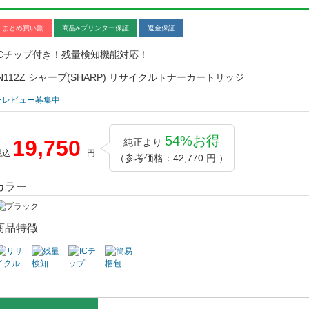
まとめ買い割
商品&プリンター保証
返金保証
ICチップ付き！残量検知機能対応！
IN112Z シャープ(SHARP) リサイクルトナーカートリッジ
★レビュー募集中
54%お得
19,750
純正より
税込
円
（参考価格：42,770 円 ）
カラー
商品特徴