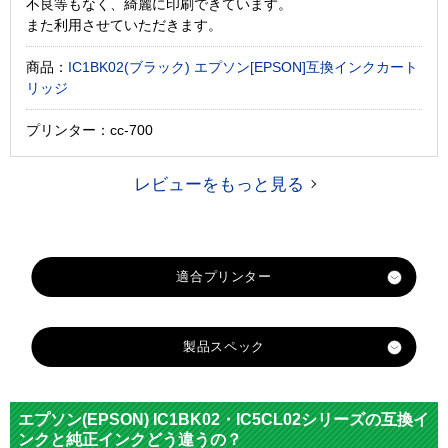
不良等もなく、綺麗に印刷できています。
また利用させていただきます。
商品：
IC1BK02(ブラック) エプソン[EPSON]互換インクカート
リッジ
プリンター：cc-700
レビューをもっと見る
適合プリンター
CC-700
製品スペック
PM-2200C
PM-3000C
対応
エプソン
PM-760C
メーカー
エプソン(EPSON) IC1BK02・IC5CL02シリーズの互換イ
PM-760CB
ンクと純正インクどう違うの？