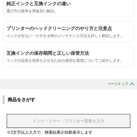
純正インクと互換インクの違い
におい
選び方の基準を用途別に解説。
サンプルシートを印刷し、直接においを嗅ぐ。
プリンターのヘッドクリーニングのやり方と注意点
インクが出ない・かすれる時のメンテナンス方法を詳しく解説します。
刺激的なにおいがしないこと。
互換インクの保存期間と正しい保管方法
互換性
インクの品質を長持ちさせるための適切な環境についてご紹介します。
互換性テスト用のサンプルを印刷する。
ページトップ
色の重なりの境界が明確で、
色同士のにじみがないこと。
商品をさがす
浸透性
浸透性テスト用のサンプルを印刷する。
※2文字以上入力で、検索結果が自動表示します