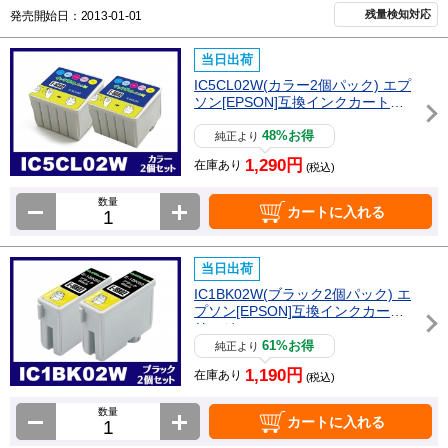
残量検知対応
発売開始日：2013-01-01
当日出荷
IC5CL02W(カラー2個パック) エプ
ソン[EPSON]互換インクカートリ
ッジ
48%お得
純正より
1,290円
在庫あり
(税込)
数量
カートに入れる
当日出荷
IC1BK02W(ブラック2個パック) エ
プソン[EPSON]互換インクカート
リッジ
61%お得
純正より
1,190円
在庫あり
(税込)
数量
カートに入れる