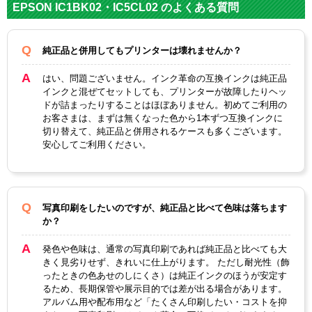
EPSON IC1BK02・IC5CL02 のよくある質問
純正品と併用してもプリンターは壊れませんか？
はい、問題ございません。インク革命の互換インクは純正品
インクと混ぜてセットしても、プリンターが故障したりヘッ
ドが詰まったりすることはほぼありません。初めてご利用の
お客さまは、まずは無くなった色から1本ずつ互換インクに
切り替えて、純正品と併用されるケースも多くございます。
安心してご利用ください。
写真印刷をしたいのですが、純正品と比べて色味は落ちます
か？
発色や色味は、通常の写真印刷であれば純正品と比べても大
きく見劣りせず、きれいに仕上がります。 ただし耐光性（飾
ったときの色あせのしにくさ）は純正インクのほうが安定す
るため、長期保管や展示目的では差が出る場合があります。
アルバム用や配布用など「たくさん印刷したい・コストを抑