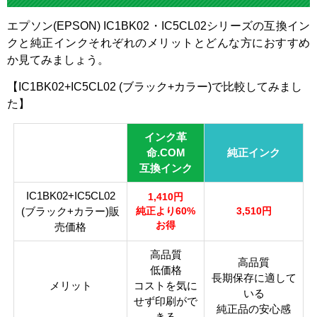
対応
PM-760CS
IC5CL02
IC1BK02
純正型番
PM-760CT
エプソン(EPSON) IC1BK02・IC5CL02シリーズの互換イン
クと純正インクそれぞれのメリットとどんな方におすすめ
カテゴリ
IC1BK02・IC5CL02シリーズ
PM-770C
か見てみましょう。
PM-770CB
カラー
5色カラー
ブラック
PM-770CG
【IC1BK02+IC5CL02 (ブラック+カラー)で比較してみまし
顔料・染料
染料
PM-770CL
た】
PM-770CS
ICチップ
なし
インク革
PM-770CT
製品タイプ
互換インク
命.COM
純正インク
互換インク
IC1BK02+IC5CL02
1,410円
(ブラック+カラー)販
純正より60%
3,510円
お得
売価格
高品質
高品質
低価格
長期保存に適して
メリット
コストを気に
いる
せず印刷がで
純正品の安心感
きる