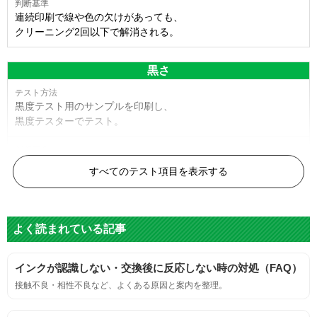
連続印刷で線や色の欠けがあっても、
クリーニング2回以下で解消される。
黒さ
黒度テスト用のサンプルを印刷し、
黒度テスターでテスト。
黒度の技術基準に適合する。
すべてのテスト項目を表示する
色
よく読まれている記事
標準カラーサンプルを印刷する。
インクが認識しない・交換後に反応しない時の対処（FAQ）
鮮やか、リアル、彩度、シャープなど、
接触不良・相性不良など、よくある原因と案内を整理。
標準カラ―サンプルと比べて大きな違いがないこと。