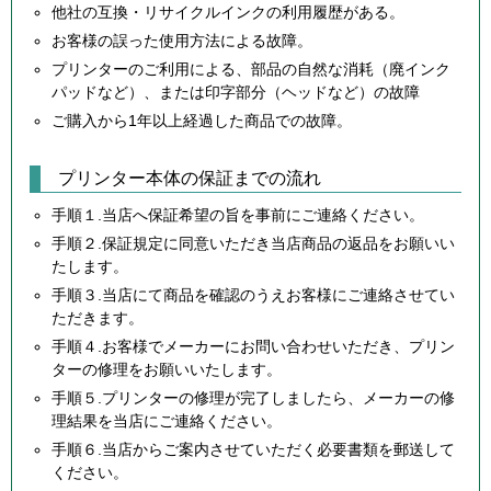
他社の互換・リサイクルインクの利用履歴がある。
お客様の誤った使用方法による故障。
プリンターのご利用による、部品の自然な消耗（廃インク
パッドなど）、または印字部分（ヘッドなど）の故障
ご購入から1年以上経過した商品での故障。
プリンター本体の保証までの流れ
手順１.当店へ保証希望の旨を事前にご連絡ください。
手順２.保証規定に同意いただき当店商品の返品をお願いい
たします。
手順３.当店にて商品を確認のうえお客様にご連絡させてい
ただきます。
手順４.お客様でメーカーにお問い合わせいただき、プリン
ターの修理をお願いいたします。
手順５.プリンターの修理が完了しましたら、メーカーの修
理結果を当店にご連絡ください。
手順６.当店からご案内させていただく必要書類を郵送して
ください。