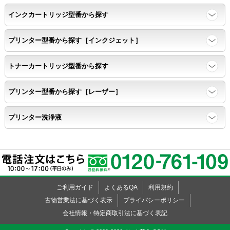
インクカートリッジ型番から探す
任意の色を背景として使用し、
背景と違う色で8号サイズのArialフォントで
プリンター型番から探す［インクジェット］
鮮明に印刷できること。
トナーカートリッジ型番から探す
速乾性
プリンター型番から探す［レーザー］
互換性テストサンプルを5ページ連続印刷する。
プリンター洗浄液
前のページのインクが
次のページの裏面に染み込まない。
飛び散り
ご利用ガイド
よくあるQA
利用規約
標準カラーサンプル /
互換性テストサンプルを印刷する。
古物営業法に基づく表示
プライバシーポリシー
会社情報・特定商取引法に基づく表記