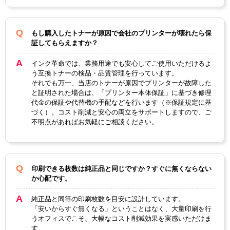
プ
製品タ
互換ト
互換ド
互換トナー
もし購入したトナーが原因で会社のプリンターが壊れたら保
イプ
ナー
ラム
証してもらえますか？
インク革命では、業務用途でも安心してご使用いただけるよ
う互換トナーの検品・品質管理を行っています。
それでも万一、当店のトナーが原因でプリンターが故障した
と証明された場合は、「プリンター本体保証」に基づき修理
代金の保証や代替機の手配などを行います（※保証規定に基
づく）。コスト削減と安心の両立をサポートしますので、ご
不明点があればお気軽にご相談ください。
印刷できる枚数は純正品と同じですか？すぐに無くならない
か心配です。
純正品と同等の印刷枚数を目安に設計しています。
「安いからすぐ無くなる」ということはなく、大量印刷を行
うオフィスでこそ、大幅なコスト削減効果を実感いただけま
す。