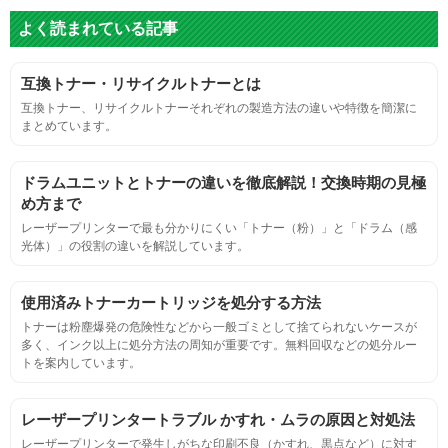
よく読まれている記事
グレースケール
互換トナー・リサイクルトナーとは
目視検査にて数値測定
互換トナー、リサイクルトナーそれぞれの製造方法の違いや特徴を簡潔に
まとめています。
ページ収量
ドラムユニットとトナーの違いを徹底解説！交換時期の見極
連続印刷時の安定した印刷枚数測定
め方まで
レーザープリンターで最も分かりにくい「トナー（粉）」と「ドラム（感
光体）」の役割の違いを解説しています。
定着度
摩擦試験機で濃度値を測定
使用済みトナーカートリッジを処分する方法
トナーは粉塵爆発の危険性などから一般ゴミとして捨てられないケースが
多く、インク以上に処分方法の周知が重要です。無料回収などの処分ルー
適合性
トを案内しています。
プリンターへの装着・固定位置の確認・接点の状態の確認
レーザープリンタートラブル かすれ・ムラの原因と対処法
レーザープリンターで発生しがちな印刷不良（かすれ、黒点など）に対す