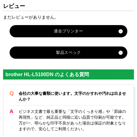
レビュー
まだレビューがありません。
製品スペック
対応
メーカ
ブラザー
brother HL-L5100DN のよくある質問
ー
対応
会社の大事な書類に使います。文字のかすれや汚れは出ませ
TN-
純正型
TN-62J
DR-60J
TN-61J
んか？
62JXL
番
ビジネス文書で最も重要な「文字のくっきり感」や「罫線の
ブラッ
ブラッ
ブラッ
再現性」など、純正品と同様に近い品質で印刷が可能です。
カラー
ク
ク
ク
万が一、明らかな印字不良があった場合は保証の対象となり
ますので、安心してご利用ください。
ICチッ
なし
あり