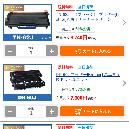
送料無料
当日出荷
TN-62J （ブラック） ブラザー[Br
other]互換トナーカートリッジ
54%お得
純正より
8,740円
在庫あり
(税込)
数量
カートに入れる
送料無料
当日出荷
DR-60J ブラザー[Brother] 高品質互
換ドラムユニット
53%お得
純正より
7,600円
在庫あり
(税込)
数量
カートに入れる
送料無料
当日出荷