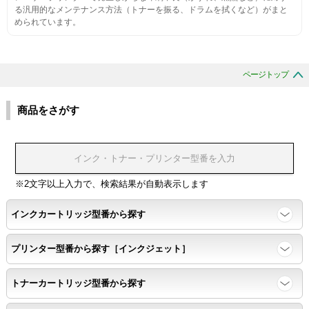
生涯印刷
る汎用的なメンテナンス方法（トナーを振る、ドラムを拭くなど）がまと
められています。
サンプルを規定枚数以上印刷できる
印刷中に紙詰まり、異音、粉漏れ等の異常がないことを確認
ページトップ
環境耐性
商品をさがす
温度変化耐性・湿度影響・保管条件適合性の確認
印刷耐久性
※2文字以上入力で、検索結果が自動表示します
ページ印刷可能枚数・連続印刷時の安定性・経時変化の影響の確
インクカートリッジ型番から探す
認
プリンター型番から探す［インクジェット］
寿命レポート
トナーカートリッジ型番から探す
ページ収量、1,000ページあたりのパウダー消費量、転写率、
SAD値を計測