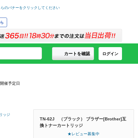
ら
カートを確認
ログイン
トリッジ
TN-62J （ブラック） ブラザー[Brother]互
換トナーカートリッジ
★レビュー募集中