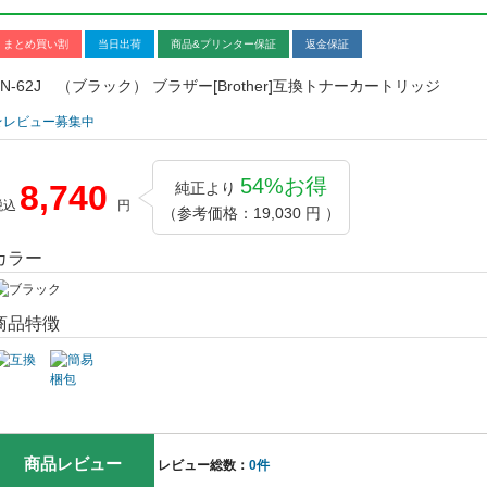
まとめ買い割
当日出荷
商品&プリンター保証
返金保証
TN-62J （ブラック） ブラザー[Brother]互換トナーカートリッジ
★レビュー募集中
54%お得
8,740
純正より
税込
円
（参考価格：19,030 円 ）
カラー
商品特徴
商品レビュー
レビュー総数：
0件