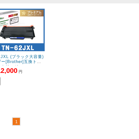
62JXL (ブラック大容量)
ー[Brother]互換トナ
ートリッジ
12,000
円