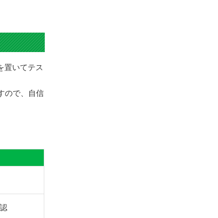
きを置いてテス
ますので、自信
認