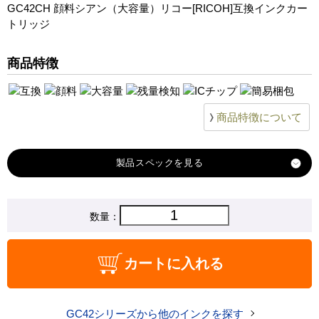
GC42CH 顔料シアン（大容量）リコー[RICOH]互換インクカー
トリッジ
商品特徴
商品特徴について
製品スペック
対応
数量：
リコー
メーカー
対応
GC42CH
カートに入れる
純正型番
商品コード
GC42CH
GC42シリーズから他のインクを探す