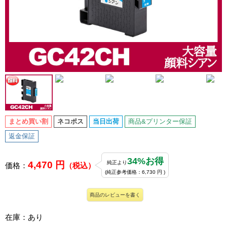
まとめ買い割
ネコポス
当日出荷
商品&プリンター保証
返金保証
34%お得
4,470 円
純正より
価格：
（税込）
(純正参考価格：6,730 円 )
商品のレビューを書く
在庫：あり