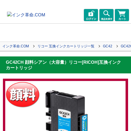
インク革命.COM
リコー 互換インクカートリッジ一覧
GC42
GC4
GC42CH 顔料シアン（大容量）リコー[RICOH]互換インク
カートリッジ