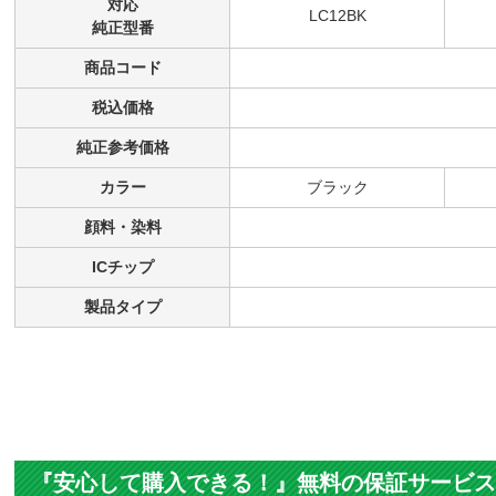
[8本自
M/Y)
イン
税込