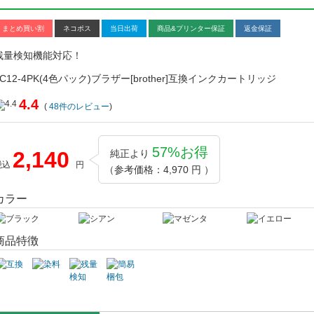
まとめ買い割
ネコポス
当日出荷
商品&プリンター保証
返金保証
残量検知機能対応！
LC12-4PK(4色パック)ブラザー[brother]互換インクカートリッジ
4.4
(
48
件のレビュー
)
57%お得
2,140
純正より
税込
円
（参考価格：4,970 円 ）
カラー
商品特徴