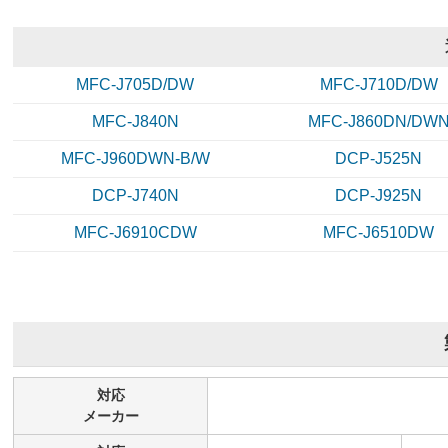
MFC-J705D/DW
MFC-J710D/DW
MFC-J840N
MFC-J860DN/DW
MFC-J960DWN-B/W
DCP-J525N
DCP-J740N
DCP-J925N
MFC-J6910CDW
MFC-J6510DW
LC12-4PK 2PSET(4色パッ
[8本自由選択] LC12 (
ク大容量2セット)ブラザー[b
M/Y)大容量 ブラザー[b
rother]互換インクカートリ
r]互換インクカート
6,030
6,030
ッジ
税込
円
税込
円