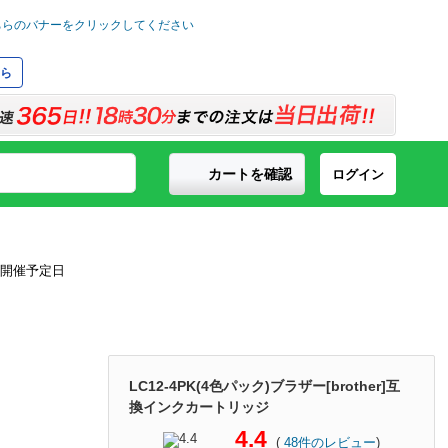
ら
カートを確認
ログイン
LC12-4PK(4色パック)ブラザー[brother]互
換インクカートリッジ
4.4
(
48
件のレビュー
)