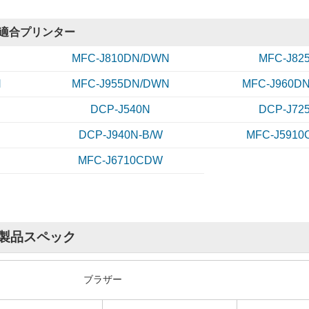
神奈川県のお客様
商品：
LC12-4PK(4色パック)ブラザー[brother]互換インクカートリッジ
適合プリンター
プリンター：DCP-J940N
純正品でなくても
MFC-J810DN/DWN
MFC-J82
純正品でなくてもちゃんときれいに印刷されています！
N
MFC-J955DN/DWN
MFC-J960DN
1年に一度年賀状の時に位しかカラー印刷しないから、十分満足
DCP-J540N
DCP-J72
DCP-J940N-B/W
MFC-J591
MFC-J6710CDW
4.0
評価：
【投稿日】2025年12月17日
【
関連商品
石川県のお客様
商品：
LC12-4PK(4色パック大容量)ブラザー[brother]互換インクカートリッジ
プリンター：MFC-J710D
BK/C/
[6本自由選択] LC12 (BK/C/
LC12-4PK 2PSET(4色パッ
たまの印刷
rothe
M/Y) 大容量 ブラザー[broth
ク2セット)ブラザー[brother]
コロナ以降、たまにしか印刷はしないのですが久しぶりに印刷しても
リッジ
er]互換インクカートリッジ
互換インクカートリッジ
4,710
4,180
税込
円
税込
円
信頼できます