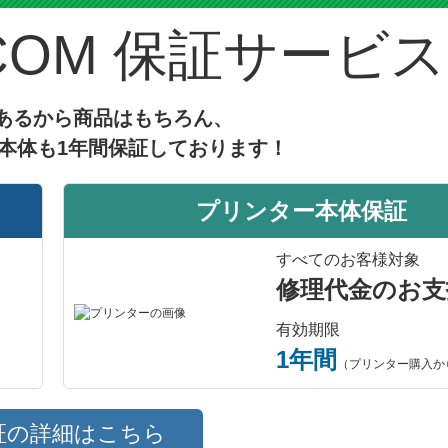
4.2
評価：
【投稿日】2025年08月28日
【
製品スペック
千葉県のお客様
商品：
LC12Y(イエロー大容量)ブラザー[brother]互換インクカートリッジ
プリンター：DCP-J940N
ブラザー
重宝しています
値段・品質・サービス 三拍子そろっています
LC12C
LC12M
LC1
5.0
評価：
【投稿日】2025年08月24日
【
LC12-4pk
山口県のお客様
商品：
LC12C(シアン)ブラザー[brother]互換インクカートリッジ
2,140 円
プリンター：DCP-J525N
コスパが良い
4,970 円
インクが無くなったら繰り返し注文しています。品質良好でコスパが
シアン
マゼンタ
イエ
染料
なし
互換インク