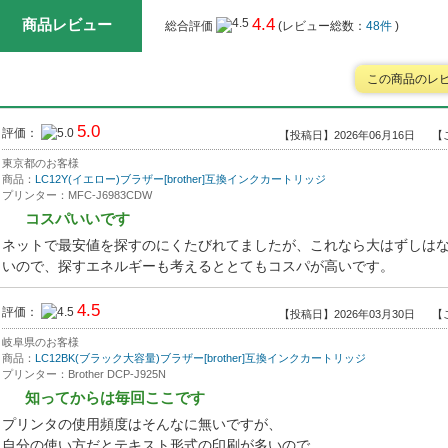
4.4
商品レビュー
総合評価
(レビュー総数：
48件
)
この商品のレ
5.0
評価：
【投稿日】2026年06月16日
【
東京都のお客様
商品：
LC12Y(イエロー)ブラザー[brother]互換インクカートリッジ
プリンター：MFC-J6983CDW
コスパいいです
ネットで最安値を探すのにくたびれてましたが、これなら大はずしは
いので、探すエネルギーも考えるととてもコスパが高いです。
4.5
評価：
【投稿日】2026年03月30日
【
岐阜県のお客様
商品：
LC12BK(ブラック大容量)ブラザー[brother]互換インクカートリッジ
プリンター：Brother DCP-J925N
知ってからは毎回ここです
プリンタの使用頻度はそんなに無いですが、
自分の使い方だとテキスト形式の印刷が多いので