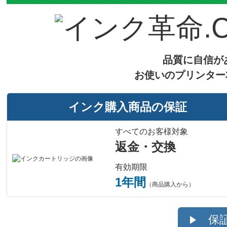
対応
メーカー
対応
LC12BK
純正型番
商品コード
税込価格
純正参考価格
カラー
ブラック
顔料・染料
ICチップ
製品タイプ