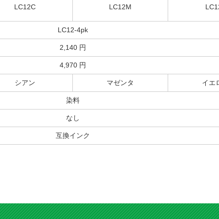
3.2
評価：
【投稿日】2025年10月10日
【ご
東京都のお客様
商品：
LC12M(マゼンタ大容量)ブラザー[brother]互換インクカートリッジ
プリンター：ブラザーMFC-J860DN
上手く装着出来ないです
由選択] LC12 (BK/C/
硬くてなかなか装着出来なくて何とか入りましたが商品が少し大きく
 ブラザー[brother]互換
らない、無理矢理閉めましたがふたが曲がっています。
クカートリッジ
4,240
円
4.3
評価：
【投稿日】2025年09月01日
【
神奈川県のお客様
商品：
LC12BK(ブラック大容量)ブラザー[brother]互換インクカートリッジ
プリンター：DCP-J925N
早くて安心
注文してから早く確実に届くので安心です。