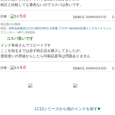
純正と比較しても遜色ないのでコスパは良いです。
5.0
評価：
【投稿日】2026年03月17日
【
埼玉県のお客様
商品：
[6本自由選択] LC12 (BK/C/M/Y) 大容量 ブラザー[brother]互換インクカートリッジ
プリンター：MFC-J955DN
コスパ良いです
インク革命さんでリピートです
ここを知るまでは必ず純正品を購入してましたが、
普段使いの用途からしたら印刷品質等は問題ありません
4.0
評価：
【投稿日】2026年02月10日
【
埼玉県のお客様
商品：
LC12-4PK(4色パック)ブラザー[brother]互換インクカートリッジ
プリンター：brother DCP-J540N
リピート
純正と遜色ない感じで使えてます。もう何回かリピート買いしていま
も購入予定です。
LC12シリーズから他のインクを探す▶
4.5
評価：
【投稿日】2026年01月05日
【