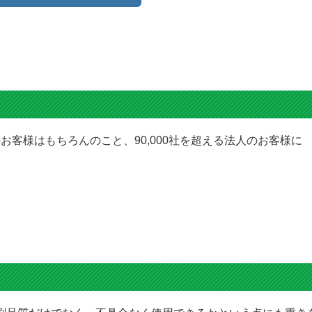
ス
保証サービス
あるから商品はもちろん、
本体も1年間保証しております！
プリンター本体保証
すべてのお客様対象
修理代金のお支