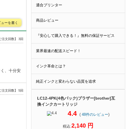
適合プリンター
商品レビュー
ビューを書く
『安心して購入できる！』無料の保証サービス
ご注文回数】 3回
業界最速の配送スピード！
インク革命とは？
なく、十分安
純正インクと変わらない品質を追求
ご注文回数】 5回
LC12-4PK(4色パック)ブラザー[brother]互
換インクカートリッジ
4.4
(
48
件のレビュー
)
2,140 円
税込: