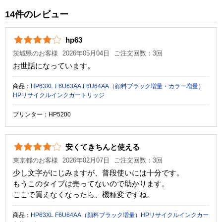
純正参考価格
5,550 円
14件のレビュー
カラー
ブラック
3
hp63
顔料・染料
顔料
茨城県のお客様
2026年05月04日
ご注文回数：3回
ICチップ
あり
お世話になっています。
製品タイプ
リサイクルインク
商品：
HP63XL F6U63AA F6U64AA（顔料ブラック増量・カラー増量）
HPリサイクルインクカートリッジ
プリンター：HP5200
安くてきちんと使える
東京都のお客様
2026年02月07日
ご注文回数：3回
少し文字がにじみますが、普段使いには十分です。
もうこのタイプは売ってないので助かります。
ここで買えなくなったら、機種変ですね。
商品：
HP63XL F6U64AA（顔料ブラック増量）HPリサイクルインクカー