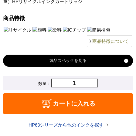
量）HPリサイクルインクカートリッジ
商品特徴
商品特徴について
製品スペック
対応
数量：
hp
メーカー
対応
HP63XLBK（F6U64AA） 増量
カートに入れる
HP63XLCL（
純正型番
商品コード
HP63XLBK+CL
HP63シリーズから他のインクを探す
税込価格
4,010 円