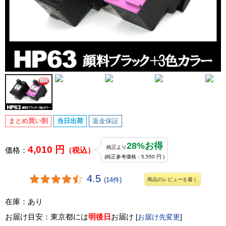
まとめ買い割
当日出荷
返金保証
28%お得
4,010 円
純正より
価格：
（税込）
(純正参考価格：5,550 円 )
4.5
(14件)
商品のレビューを書く
在庫：あり
お届け目安：東京都には
明後日
お届け
[
お届け先変更
]