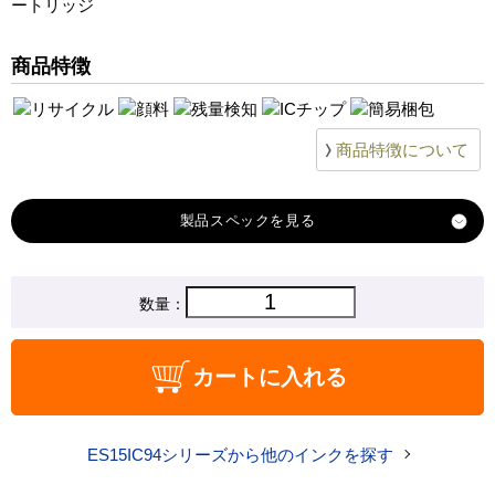
ートリッジ
商品特徴
商品特徴について
製品スペック
対応
数量：
EMシステムズ
メーカー
対応
ES15ICBK94
カートに入れる
純正型番
商品コード
ES15ICBK94
ES15IC94シリーズから他のインクを探す
税込価格
12,480 円