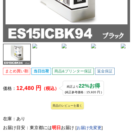
まとめ買い割
当日出荷
商品&プリンター保証
返金保証
22%お得
12,480 円
純正より
価格：
（税込）
(純正参考価格：15,920 円 )
商品のレビューを書く
在庫：あり
お届け目安：東京都には
明日
お届け
[
お届け先変更
]